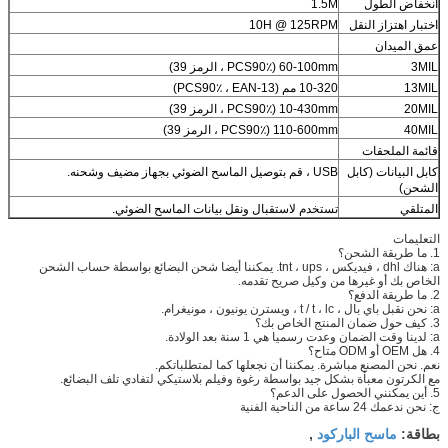
انخفاض الطول
1.5M
اختبار اهتزاز النقل
10H @ 125RPM
عمق الميدان
3MIL
60-100mm (PCS90٪ ، الرمز 39)
13MIL
10-320 مم (PCS90٪ ، EAN-13)
20MIL
10-430mm (PCS90٪ ، الرمز 39)
40MIL
110-600mm (PCS90٪ ، الرمز 39)
قائمة الملحقات
كابل البيانات (كابل
USB ، قم بتوصيل الماسح الضوئي بجهاز مضيف وشحنه.
الشحن)
المتلقي
تستخدم لاستقبال ونقل بيانات الماسح الضوئي.
التعليمات
1. ما طريقة الشحن؟
a: هناك dhl ، فيديكس ، tnt ، ups. يمكننا أيضا شحن البضائع بواسطة حساب الشحن
الخاص بك أو غيرها من وكيل صريح تقدمه.
2. ما طريقة الدفع؟
a: نحن نقبل باي بال ، t / t ، lc ، ويسترن يونيون ، مونيغرام.
3. كيف حول ضمان المنتج الخاص بك؟
a: لدينا وقت الضمان وعدت رسميا هي 1 سنة بعد الولادة.
4. هل OEM أو ODM متاح؟
نعم. نحن المصنع مباشرة. يمكننا أن نجعلها كما لمتطلباتكم.
مع الكرتون معبأة بشكل جيد بواسطة رغوة وفيلم بلاستيكي لتفادي تلف البضائع.
5. أين يمكنني الحصول على الدعم؟
ج: نحن ندعمك 24 ساعة من الناحية الفنية
ماسح الباركود
بطاقة:
,