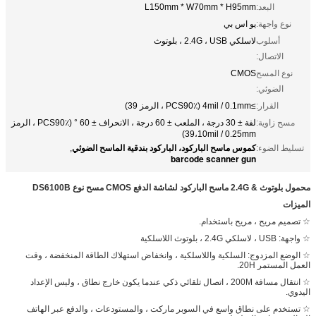
البعد:
L150mm * W70mm * H95mm
نوع واجهة:
يو اس بي
أسلوب
لاسلكي 2.4G ، USB ، بلوتوث
الاتصال:
نوع المسح
CMOS
الضوئي:
القرار:
≥4mil / 0.1mm (PCS90٪ ، الرمز 39)
مسح زاوية:
لفة ± 30 درجة ، الملعب ± 60 درجة ، الانحراف ± 60 ° (PCS90٪ ، الرمز
39،10mil / 0.25mm)
كموس ماسح الباركود، الباركود بندقية الماسح الضوئي
تسليط الضوء:
,
barcode scanner gun
محمول بلوتوث & 2.4G ماسح الباركود لشاشة الدفع CMOS مسح نوع DS6100B
الميزات
☆ تصميم مريح ، مريح باستخدام.
☆ واجهة: USB ، لاسلكي 2.4G ، بلوتوث اللاسلكية
☆ الوضع المزدوج: السلكية واللاسلكية ، وانخفاض استهلاك الطاقة المنخفضة ، وقت
العمل المستمر 20H.
☆ انتقال مسافة 200M ، اتصال تلقائي ذكي عندما يكون خارج نطاق ، وليس الإعداد
اليدوي.
☆ تستخدم على نطاق واسع في السوبر ماركت ، والمستودعات ، والدفع عبر الهاتف