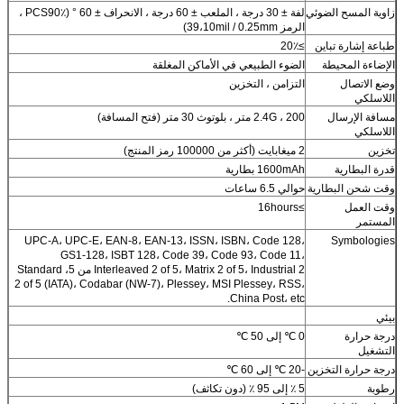
زاوية المسح الضوئي
لفة ± 30 درجة ، الملعب ± 60 درجة ، الانحراف ± 60 ° (PCS90٪ ،
الرمز 39،10mil / 0.25mm)
طباعة إشارة تباين
≥20٪
الإضاءة المحيطة
الضوء الطبيعي في الأماكن المغلقة
وضع الاتصال
التزامن ، التخزين
اللاسلكي
مسافة الإرسال
2.4G ، 200 متر ، بلوتوث 30 متر (فتح المسافة)
اللاسلكي
تخزين
2 ميغابايت (أكثر من 100000 رمز المنتج)
قدرة البطارية
1600mAh بطارية
وقت شحن البطارية
حوالي 6.5 ساعات
وقت العمل
≥16hours
المستمر
UPC-A، UPC-E، EAN-8، EAN-13، ISSN، ISBN، Code 128،
Symbologies
GS1-128، ISBT 128، Code 39، Code 93، Code 11،
Interleaved 2 of 5، Matrix 2 of 5، Industrial 2 من 5، Standard
2 of 5 (IATA)، Codabar (NW-7)، Plessey، MSI Plessey، RSS،
China Post، etc.
بيئي
درجة حرارة
0 ℃ إلى 50 ℃
التشغيل
درجة حرارة التخزين
-20 ℃ إلى 60 ℃
رطوبة
5 ٪ إلى 95 ٪ (دون تكاثف)