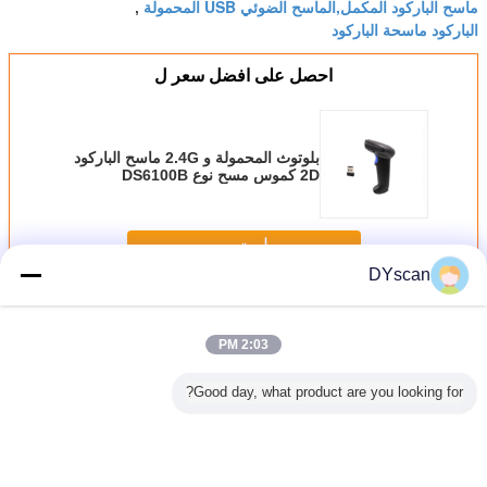
ماسح الباركود المكمل,الماسح الضوئي USB المحمولة
,
الباركود ماسحة الباركود
احصل على افضل سعر ل
بلوتوث المحمولة و 2.4G ماسح الباركود
2D كموس مسح نوع DS6100B
استمر
DYscan
المحمولة ماسحة الباركود
أكثر
2:03 PM
Good day, what product are you looking for?
كود بلوتوث
قارئ الباركود
ماسح الباركود
ماسح الباركود
ماسح ال
 جيجا
المحمول CMOS
اللاسلكي مع بلوتوث
اللاسلكي الجديد مع
FCC Android 2.4G
لمعاملات الدفع
موقف للمتجر
المقاوم
Bluetooth
المحمولة الخالية من