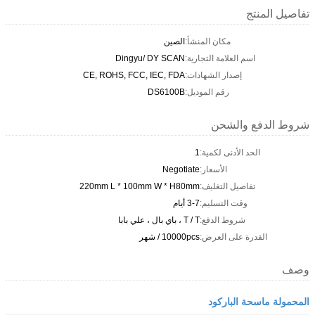
تفاصيل المنتج
مكان المنشأ:
الصين
اسم العلامة التجارية:
Dingyu/ DY SCAN
إصدار الشهادات:
CE, ROHS, FCC, IEC, FDA
رقم الموديل:
DS6100B
شروط الدفع والشحن
الحد الأدنى لكمية:
1
الأسعار:
Negotiate
تفاصيل التغليف:
220mm L * 100mm W * H80mm
وقت التسليم:
3-7 أيام
شروط الدفع:
T / T ، باي بال ، علي بابا
القدرة على العرض:
10000pcs / شهر
وصف
المحمولة ماسحة الباركود