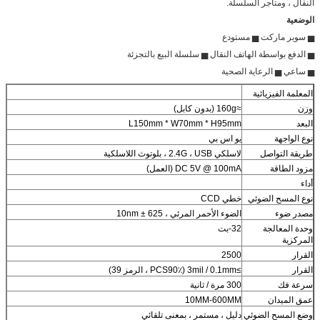
النقال ، ومتاجر السلسلة.
الوضعية
▅ سوبر ماركت ▅ مستودع
▅ الدفع بواسطة الهاتف النقال ▅ سلسلة البيع بالتجزئة
▅ ساعي ▅ الرعاية الصحية
المعلمة الفيزيائية
وزن
≈160g (بدون كابل)
البعد
L150mm * W70mm * H95mm
نوع الواجهة
يو اس بي
طريقة التواصل
لاسلكي 2.4G ، USB ، بلوتوث اللاسلكية
مزود الطاقة
DC 5V @ 100mA (العمل)
أداء
نوع المسح الضوئي
خطي CCD
مصدر ضوء
الضوء الأحمر المرئي ، 625 ± 10nm
وحدة المعالجة
32-بت
المركزية
القرار
2500
القرار
≥3mil / 0.1mm (PCS90٪ ، الرمز 39)
سرعة فك
300 مرة / ثانية
عمق الميدان
10MM-600MM
وضع المسح الضوئي
دليل ، مستمر ، بمعنى تلقائي