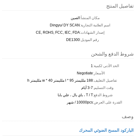
تفاصيل المنتج
مكان المنشأ:
الصين
اسم العلامة التجارية:
Dingyu/ DY SCAN
إصدار الشهادات:
CE, ROHS, FCC, IEC, FDA
رقم الموديل:
DE1300
شروط الدفع والشحن
الحد الأدنى لكمية:
1
الأسعار:
Negotiate
تفاصيل التغليف:
188 ملليمتر l * 95 ملليمتر w * 40 ملليمتر h
وقت التسليم:
3-7 أيام
شروط الدفع:
T / T ، باي بال ، علي بابا
القدرة على العرض:
10000pcs / شهر
وصف
الباركود المسح الضوئي المحرك