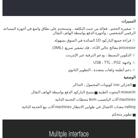
المميزات
☆ صغيرة الحجم ، فعالة من حيث التكلفة ، وتستخدم على نطاق واسع في أجهزة المساعد
الرقمي الشخصي ، وأجهزة الدفع بواسطة الهاتف النقال.
☆ قراءة جميع الباركود 1D السائدة في السوق بسهولة.
processor معالج عالي الأداء ، فك تشفير سريع. (3MIL)
☆ التكوين البسيط ، ودعم الترقية عبر الإنترنت.
☆ واجهة: USB ، TTL ، PS2
☆ دعم أنظمة ولغات متعددة ، التطوير الثانوي
الوضعية
▅ الخزائن cou كوبونات المحمول ، التذاكر
research البحوث الطبية ▅ مسح الباركود الدفع بواسطة الهاتف النقال
machines آلات اليانصيب term محطات الخدمة الذاتية
calling معدات الاتصال في طوابير الانتظار machines آلات بيع الخدمة الذاتية
▅ تطوير متحكم