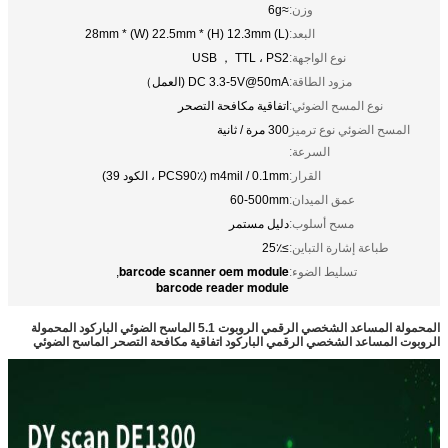
وزن:
≈6g
البعد:
(L) 28mm * (W) 22.5mm * (H) 12.3mm
نوع الواجهة:
USB ， TTL ، PS2
مزود الطاقة:
DC 3.3-5V@50mA (العمل）
نوع المسح الضوئي:
اتفاقية مكافحة التصحر
المسح الضوئي نوع ترميز
300 مرة / ثانية
السرعة:
القرار:
m4mil / 0.1mm (PCS90٪ ، الكود 39)
عمق الميدان:
60-500mm
مسح أسلوب:
دليل مستمر
طباعة إشارة التباين:
≥25٪
barcode scanner oem module
تسليط الضوء:
,
barcode reader module
المحمولة المساعد الشخصي الرقمي الروبوت 5.1 الماسح الضوئي الباركود المحمولة
الروبوت المساعد الشخصي الرقمي الباركود اتفاقية مكافحة التصحر الماسح الضوئي