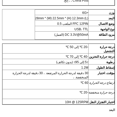
، China Post ، إلخ.
وزن
<6G
البعد
(L) 28mm * (W) 22.5mm * (H) 12.3mm
وضع الاتصال
FFC 12PIN الملعب 0.5
نوع الواجهة
USB، TTL
مزود الطاقة
DC 3.3V@50mA (العمل)
درجة حرارة
-20 ℃ إلى 50 ℃
التشغيل
درجة حرارة التخزين
-40 ℃ إلى 70 ℃
رطوبة
5٪ إلى 95٪ (بدون تكاثف)
إسقاط الطول
1.2M
مؤقت.
اختبار
30 دقيقة لدرجة الحرارة المرتفعة. ، 30 دقيقة لدرجة الحرارة
المنخفضة. ،
ارتفاع
درجة الحرارة
60 ℃
.
درجة حرارة منخفضة
-20 ℃
.
اختبار الاهتزاز النقل
10H @ 125RPM
البعد