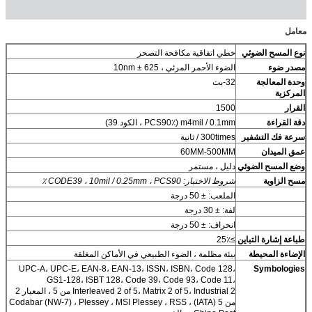
معامل
نوع المسح الضوئي
خطي اتفاقية مكافحة التصحر
مصدر ضوء
الضوء الأحمر المرئي ، 625 ± 10nm
وحدة المعالجة
32-بت
المركزية
القرار
1500
دقة القراءة
m4mil / 0.1mm (PCS90٪ ، الكود 39)
سرعة فك التشفير
300times / ثانية
عمق الميدان
60MM-500MM
وضع المسح الضوئي
دليل ، مستمر
مسح الزاوية
شروط الاختبار: CODE39 ، 10mil / 0.25mm ، PCS90 ٪
الملعب: ± 50 درجة
لفة: ± 30 درجة
انحراف: ± 50 درجة
طباعة إشارة التباين
≥25٪
الإضاءة المحيطة
بيئة مظلمة ، الضوء الطبيعي في الأماكن المغلقة
UPC-A، UPC-E، EAN-8، EAN-13، ISSN، ISBN، Code 128،
Symbologies
GS1-128، ISBT 128، Code 39، Code 93، Code 11،
Interleaved 2 of 5، Matrix 2 of 5، Industrial 2 من 5 ، المعيار 2
من 5 (IATA) ، Codabar (NW-7) ، Plessey ، MSI Plessey ، RSS