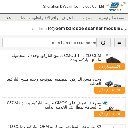
Shenzhen DYscan Technology Co., Ltd
الصفحة الرئيسية
منتجات
عرض الواقع الافتراضي
معلومات عنا
>>
oem barcode scanner module
جودة
supplier.
(100)
CMOS TTL 2D OEM ماسح الباركود وحدة ، المحمولة
ماسح الباركود وحدة
الاستفسار الآن
وحدة مسح الباركود المضمنة الموثوقة وحدة مسح الباركود
العملية
الاستفسار الآن
بسرعة التعرف على CMOS ماسح الباركود وحدة 25CM /
S التسامح لمطاريف الخدمة الذاتية
الاستفسار الآن
32 بت وحدة المعالجة المركزية OEM الباركود ، 1D CCD