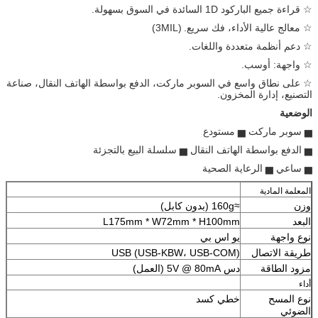
☆ قراءة جميع الباركود 1D السائدة في السوق بسهولة.
☆ معالج عالية الأداء، فك سريع.
(3MIL)
☆ دعم أنظمة متعددة واللغات.
☆ واجهة: أوسب.
☆ على نطاق واسع في السوبر ماركت، الدفع بواسطة الهاتف النقال، صناعة
التصنيع، إدارة المخزون.
الوضعية
▅ سوبر ماركت ▅ مستودع
▅ الدفع بواسطة الهاتف النقال ▅ سلسلة البيع بالتجزئة
▅ ساعي ▅ الرعاية الصحية
المعلمة المادية
وزن
≈160g (بدون كابل)
البعد
L175mm * W72mm * H100mm
نوع واجهة
يو اس بي
طريقة الاتصال
USB (USB-KBW، USB-COM)
مزود الطاقة
دس 5V @ 80mA (العمل)
أداء
نوع المسح
خطي كسد
الضوئي