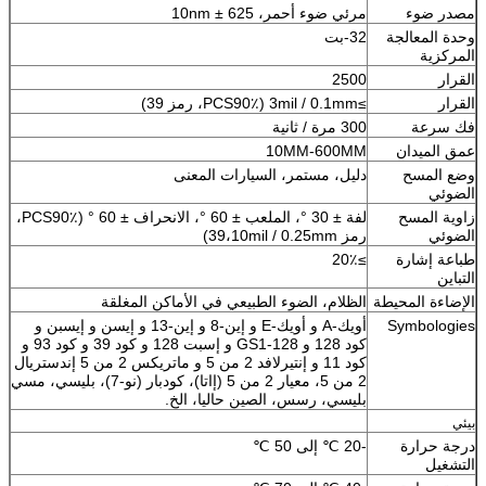
مصدر ضوء
مرئي ضوء أحمر، 625 ± 10nm
وحدة المعالجة
32-بت
المركزية
القرار
2500
القرار
≥3mil / 0.1mm (PCS90٪، رمز 39)
فك سرعة
300 مرة / ثانية
عمق الميدان
10MM-600MM
وضع المسح
دليل، مستمر، السيارات المعنى
الضوئي
زاوية المسح
لفة ± 30 °، الملعب ± 60 °، الانحراف ± 60 ° (PCS90٪،
الضوئي
رمز 39،10mil / 0.25mm)
طباعة إشارة
≥20٪
التباين
الإضاءة المحيطة
الظلام، الضوء الطبيعي في الأماكن المغلقة
Symbologies
أويك-A و أويك-E و إين-8 و إين-13 و إيسن و إيسبن و
كود 128 و GS1-128 و إسبت 128 و كود 39 و كود 93 و
كود 11 و إنتيرلافد 2 من 5 و ماتريكس 2 من 5 إندستريال
2 من 5، معيار 2 من 5 (إاتا)، كودبار (نو-7)، بليسي، مسي
بليسي، رسس، الصين حاليا، الخ.
بيئي
درجة حرارة
-20 ℃ إلى 50 ℃
التشغيل