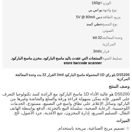
الوزن:
≈160g
نوع واجهة:
يو اس بي
مزود الطاقة:
دس 5V @ 80mA
نوع المسح
خطي كسد
الضوئي:
وحدة المعالجة
32-bit
المركزية:
قرار:
≥3mil
المنتجات التي عقدت باليد ماسح الباركود، مخزن ماسح الباركود
تسليط الضوء:
,
store barcode scanner
DS5200 بلو راي 1D المحمولة ماسح الباركود 3mil القرار 32 بت وحدة المعالجة
المركزية
وصف المنتج
DS5200 هو عالية الأداء 1D ماسح الباركود مع الرائدة كسد تكنولوجيا التعرف
على الصور.
فإنه يمكن بسهولة قراءة ورقة والسلع والشاشة وغيرها من
الباركود وسائل الإعلام.
على نطاق واسع في التصنيع، مستودع، الخدمات
اللوجستية، الرعاية الصحية، سلسلة البيع بالتجزئة، الدفع بواسطة الهاتف
النقال، التسليم السريع، إدارة المخزون، تتبع الأغذية، جرد الأصول، الخ.
الميزات
☆ تصميم مريح الصناعية، مريحة باستخدام.