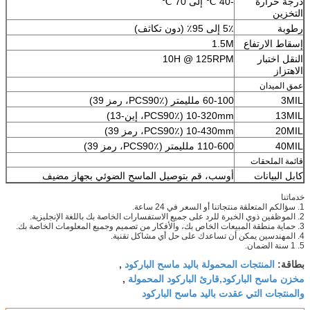
درجة حرارة
-40 ℃ إلى 70 ℃
التخزين
رطوبة
5٪ إلى 95٪ (دون تكاثف)
إسقاط الارتفاع
1.5M
النقل اختبار
10H @ 125RPM
الاهتزاز
عمق الميدان
3MIL
60-100 ملليمتر (PCS90٪، رمز 39)
13MIL
10-320mm (PCS90٪، إين-13)
20MIL
10-430mm (PCS90٪، رمز 39)
40MIL
110-600 ملليمتر (PCS90٪، رمز 39)
قائمة الملحقات
كابل البيانات
أوسب، قم بتوصيل الماسح الضوئي بجهاز مضيف
خدماتنا
1. سؤالكم المتعلقة منتجاتنا أو السعر في 24 ساعة.
2. الموظفين ذوي الخبرة للرد على جميع الاستفسارات الخاصة بك باللغة الإنجليزية.
3. حماية منطقة المبيعات الخاص بك، والأفكار من تصميم وجميع المعلومات الخاصة بك.
4. المهندسين يمكن أن تساعدك على حل أي مشاكل تقنية.
5. 1 سنة الضمان.
المنتجات المحمولة باليد ماسح الباركود
بطاقة:
,
مخزن ماسح الباركود,قارئ الباركود المحمولة
,
والمنتجات التي عقدت باليد ماسح الباركود