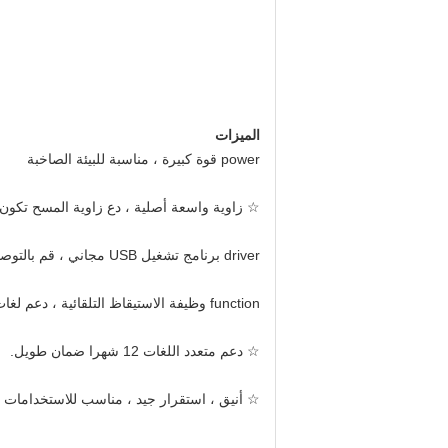
الميزات
power قوة كبيرة ، مناسبة للبيئة الصاخبة
☆ زاوية واسعة أصلية ، دع زاوية المسح تكون 
driver برنامج تشغيل USB مجاني ، قم بالتوصيل والتشغيل ، فك شفرة معظم الرموز ثنائية الأبعاد وثنائية الأبعاد.
function وظيفة الاستيقاظ التلقائية ، دعم لغات متعددة.
☆ دعم متعدد اللغات 12 شهرا ضمان طويل.
☆ أنيق ، استقرار جيد ، مناسب للاستخدامات ال