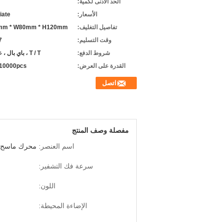
الحد الأدنى لكمية:
الأسعار:
iate
تفاصيل التغليف:
mm * W80mm * H120mm
وقت التسليم:
-7
شروط الدفع:
T / T ، باي بال ، علي بابا
القدرة على العرض:
10000pcs / شهر
اتصل
مفصلة وصف المنتج
اسم العنصر:
محرك ماسح الباركود ndfree
سرعة فك التشفير:
اللون:
الإضاءة المحيطة: