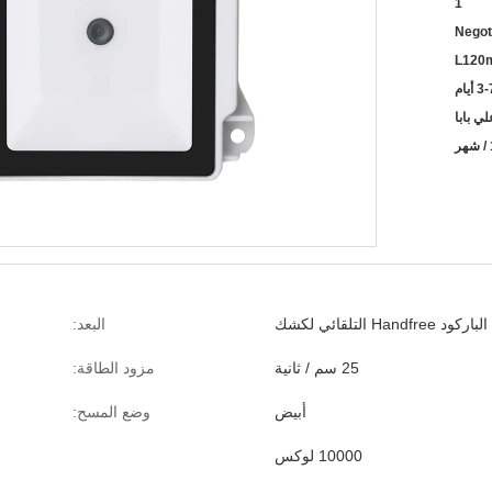
1
Negot
L120
3 أيام
Ha التلقائي لكشك
البعد:
25 سم / ثانية
مزود الطاقة:
أبيض
وضع المسح:
10000 لوكس