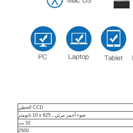
CCD الخطي
ضوء أحمر مرئي ، 625 ± 10 نانومتر
32 بت
2500