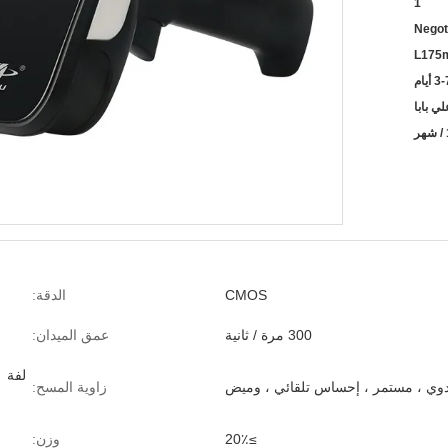
1
Negot
L175
3 أيام
CMOS
الدقة:
300 مرة / ثانية
عمق الميدان:
وي ، مستمر ، إحساس تلقائي ، وميض
زاوية المسح:
≥20٪
وزن: