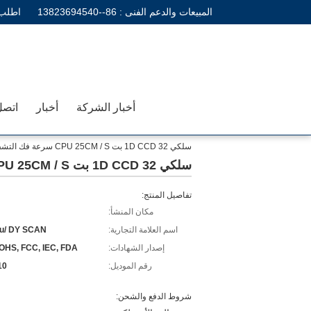
المبيعات والدعم الفنى :
86--13823694540
اطلب 
أخبار الشركة
أخبار
اتصل
سلكي 1D CCD 32 بت CPU 25CM / S سرعة فك التشفير المحمولة ماسح الباركود DS5110
سلكي 1D CCD 32 بت CPU 25CM / S سرعة فك التشفير المحمولة ماسح الباركود DS5110
تفاصيل المنتج:
مكان المنشأ:
اسم العلامة التجارية:
u/ DY SCAN
إصدار الشهادات:
OHS, FCC, IEC, FDA
رقم الموديل:
10
شروط الدفع والشحن: