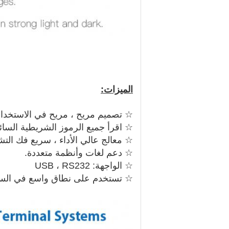
الميزات:
☆ تصميم مريح ، مريح في الاستخدام
☆ اقرأ جميع الرموز الشريطية السائدة 1D في السوق بسه
☆ معالج عالي الأداء ، سريع فك التشفير.(
☆ دعم لغات وأنظمة متعددة.
☆ الواجهة: USB ، RS232
☆ تستخدم على نطاق واسع في السوب