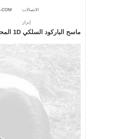
الاتصالات:
USB-COM
إبراز:
ماسح الباركود السلكي 1D المحمول 32 بت وحدة المعالجة المركزية 25 سم / ثانية سرعة فك