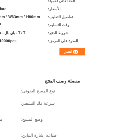
الحد الأدنى لكمية:
الأسعار:
iate
تفاصيل التغليف:
mm * W63mm * H80mm
وقت التسليم:
-7
شروط الدفع:
T / T ، باي بال ، علي بابا
القدرة على العرض:
10000pcs / شهر
اتصل
مفصلة وصف المنتج
نوع المسح الضوئي:
سرعة فك التشفير:
وضع المسح:
يد
طباعة إشارة التباين: