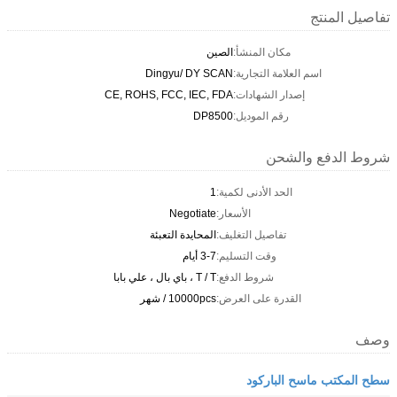
تفاصيل المنتج
مكان المنشأ:
الصين
اسم العلامة التجارية:
Dingyu/ DY SCAN
إصدار الشهادات:
CE, ROHS, FCC, IEC, FDA
رقم الموديل:
DP8500
شروط الدفع والشحن
الحد الأدنى لكمية:
1
الأسعار:
Negotiate
تفاصيل التغليف:
المحايدة التعبئة
وقت التسليم:
3-7 أيام
شروط الدفع:
T / T ، باي بال ، علي بابا
القدرة على العرض:
10000pcs / شهر
وصف
سطح المكتب ماسح الباركود