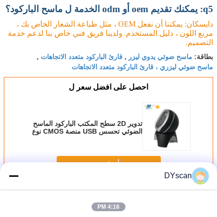
q5: يمكنك تقديم oem أو odm الخدمة ل ماسح الباركود؟
دايسكان: يمكننا أن نفعل OEM ، مثل طباعة الشعار الخاص بك ،
مربع اللون ، دليل المستخدم.
ولدينا فريق فني خاص بنا لدعم خدمة
التصميم.
ماسح ضوئي يدوي ليزر
قارئ الباركود متعدد الاتجاهات
بطاقة:
,
,
ماسح ضوئي ليزري ، قارئ الباركود متعدد الاتجاهات
احصل على افضل سعر ل
تدوير 2D سطح المكتب الباركود الماسح
الضوئي تحسس USB منصة CMOS نوع
المسح الضوئي
استمر
DYscan
سطح المكتب ماسح الباركود
أكثر
4:16 PM