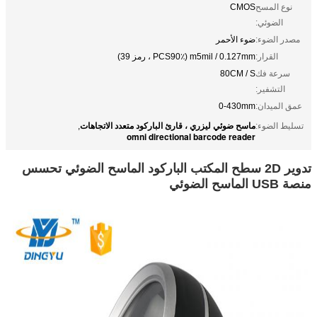
نوع المسح
CMOS
الضوئي:
مصدر الضوء:
ضوء الأحمر
القرار:
m5mil / 0.127mm (PCS90٪ ، رمز 39)
سرعة فك
80CM / S
التشفير:
عمق الميدان:
0-430mm
ماسح ضوئي ليزري ، قارئ الباركود متعدد الاتجاهات
تسليط الضوء:
,
omni directional barcode reader
تدوير 2D سطح المكتب الباركود الماسح الضوئي تحسس
منصة USB الماسح الضوئي