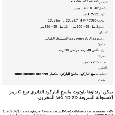
1D 2D لأخذ المخزون
العنصر:
بكسل:
640 × 480 سموس
كوب:
ARM32 بت
الدقة:
1D: ≥3mil ， 2D: ≥8.7mil @ PCS90٪
عمق
3 ميل: 55 ~ 100 مم ， 13 ميل: 55 ~ 350 مم
الميدان:
وضع
وضع الزناد sense وضع الاستشعار التلقائي
المسح:
زاوية
أفقي 40 درجة × رأسي 30 درجة
بصرية:
طباعة
25٪ حاسوب
التباين:
ماسح الباركود ، ماسح الباركود المكمل
cmos barcode scanner
تسليط
,
الضوء:
يمكن ارتداؤها بلوتوث ماسح الباركود الدائري نوع C رمز
الاستجابة السريعة 1D 2D لأخذ المخزون
DI9010-2D is a high-performance 2Dbluetoothbarcode scanner with