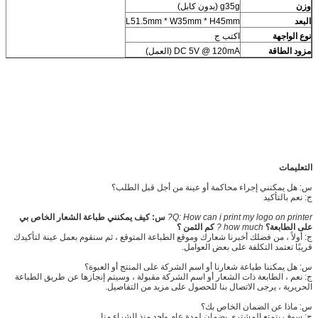
وزن
g35g (بدون كابل)
البعد
L51.5mm * W35mm * H45mm
نوع الواجهة
اكتب ج
مزود الطاقة
DC 5V @ 120mA (العمل)
التعليمات
س: هل يمكنني إجراء محاكمة أو عينة من أجل قبل الطلب؟
ج: نعم بالتأكيد
Q: How can i print my logo on printer?
س: كيف يمكنني طباعة الشعار الخاص بي
على الطابعة؟
how much ?
كم الثمن ؟
ج: أولاً ، من فضلك أخبرنا شعارك وموقع الطباعة المتوقع ، ثم سنقوم بعمل عينة لتأكيدك
قريبًا تعتمد التكلفة على بعض العوامل.
س: هل يمكننا طباعة شعارنا أو اسم الشركة على المنتج أو العبوة؟
ج: نعم ، الطابعة ذات الشعار أو اسم الشركة مقبولة ، وسيتم إنجازها عن طريق الطباعة
الحريرية ، يرجى الاتصال بنا للحصول على مزيد من التفاصيل.
س: ماذا عن الضمان الخاص بك؟
ج: سوف يتمتع المشتري بضمان لمدة عام واحد منذ الشراء منا