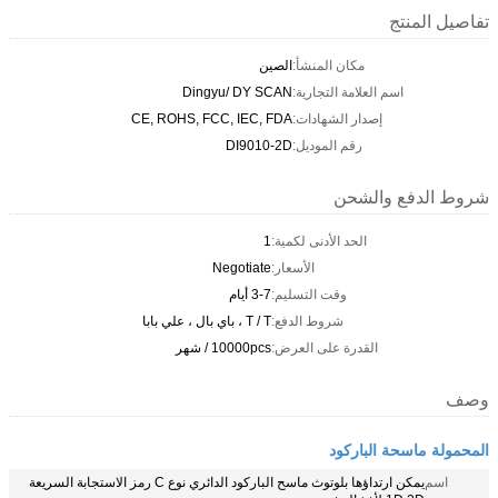
تفاصيل المنتج
مكان المنشأ:
الصين
اسم العلامة التجارية:
Dingyu/ DY SCAN
إصدار الشهادات:
CE, ROHS, FCC, IEC, FDA
رقم الموديل:
DI9010-2D
شروط الدفع والشحن
الحد الأدنى لكمية:
1
الأسعار:
Negotiate
وقت التسليم:
3-7 أيام
شروط الدفع:
T / T ، باي بال ، علي بابا
القدرة على العرض:
10000pcs / شهر
وصف
المحمولة ماسحة الباركود
اسم
يمكن ارتداؤها بلوتوث ماسح الباركود الدائري نوع C رمز الاستجابة السريعة