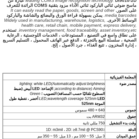
leading COMS image recognition technology.
DI9010-2D عبارة عن
ماسح ضوئي ثنائي الباركود ثنائي الأداء مزود بتقنية COMS الرائدة للتعرف
على الصور.
It can easily read the paper, goods, screen and other
media barcodes.
يمكن بسهولة قراءة الورق والبضائع والشاشة والباركود
الوسائط الأخرى.
Widely used in manufacturing, warehouse, logistics,
health care, retail chain, mobile payment, express delivery,
inventory management, food traceability, asset inventory,etc.
تستخدم
على نطاق واسع في التصنيع ، المستودعات ، الخدمات اللوجستية ، الرعاية
الصحية ، سلسلة البيع بالتجزئة ، الدفع عبر الهاتف المحمول ، التسليم السريع
، إدارة المخزون ، تتبع الغذاء ، جرد الأصول ، إلخ.
المعلمة الفيزيائية
مصدر ضوء
lighting: white LED(Automatically adjust brightness
according to distance) Aiming;
الإضاءة: LED أبيض (ضبط
السطوع تلقائيًا حسب المسافة) التصويب ؛
Green
LED,wavelength coverage 525nm
LED أخضر ، تغطية طول
الموجة 525nm
ج
موس
640 × 480 سموس
ج
فوق
ARM32 بت
وقت بدء التشغيل
750 مللي ثانية
الدقة
1D: m3mil ، 2D: ≥8.7mil @ PCS90٪
عمق الميدان
3 ميل: 55 ~ 100 مم ، 13 ميل: 55 ~ 350 مم