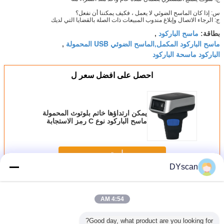
س: إذا كان الماسح الضوئي لا يعمل ، فكيف يمكننا أن نفعل؟
ج: الرجاء الاتصال وإبلاغ مندوب المبيعات ذات الصلة بالقضايا التي لديك
ماسح الباركود
بطاقة:
,
ماسح الباركود المكمل,الماسح الضوئي USB المحمولة
,
الباركود ماسحة الباركود
احصل على افضل سعر ل
يمكن ارتداؤها خاتم بلوتوث المحمولة
ماسح الباركود نوع C رمز الاستجابة
السريعة 1d 2d لأخذ الأسهم
استمر
DYscan
المحمولة ماسحة الباركود
أكثر
4:54 AM
Good day, what product are you looking for?