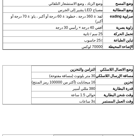
وضع المسح
وضع الزناد ، وضع الاستشعار التلقائي
وضع المطالبة
مصباح LED يشير إلى الجرس
ص
زاوية eading
لفة: ± 360 درجة ، خطوة: ± 60 درجة أو أكبر ، ياو: ± 70 درجة أو
أكبر)
زاوية بصرية
أفقي 40 درجة × رأسي 30 درجة
تحمل الحركة
25 سم / ثانية
تباين الطباعة
25٪ حاسوب
الإضاءة المحيطة
70000 لوكس
وضع الاتصال اللاسلكي
التزامن والتخزين
مسافة الإرسال اللاسلكي
30 متر بلوتوث (مسافة مفتوحة)
تخزين
16 ميجابايت (أكثر من 100000 رمز المنتج)
قدرة البطارية
380 مللي أمبير
وقت شحن البطارية
حوالي 1.5 ساعة
وقت العمل المستمر
≥3 ساعات