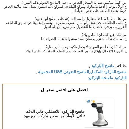
س: كيف يمكنني طباعة الشعار الخاص بي على الماسح الضوئي؟كم الثمن ؟
ج: أولاً ، يرجى إبلاغنا بشعارك وموقع الطباعة المتوقع ، ثم سنقوم بعمل عينة لتأكيد الحجز
قريبًا. تعتمد التكلفة على بعض العوامل.
س: هل يمكننا طباعة شعارنا أو اسم الشركة على المنتج أو العبوة؟
ج: نعم ، الطابعة ذات الشعار أو اسم الشركة مقبولة ، وسيتم إنجازها عن طريق الطباعة
الحريرية ، يرجى الاتصال بنا للحصول على مزيد من التفاصيل.
س: ماذا عن الضمان الخاص بك؟
ج: سيستمتع المشتري بضمان لمدة سنة واحدة منذ الشراء منا
س: إذا كان الماسح الضوئي لا يعمل فكيف يمكننا أن نفعل؟
ج: الرجاء الاتصال وإبلاغ مندوب المبيعات ذي الصلة بالمشكلات التي لديك
ماسح الباركود
بطاقة:
,
ماسح الباركود المكمل,الماسح الضوئي USB المحمولة
,
الباركود ماسحة الباركود
احصل على افضل سعر ل
ماسح الباركود اللاسلكي عالي الدقة
ثنائي الأبعاد من سوبر ماركت مع مهد
الشحن