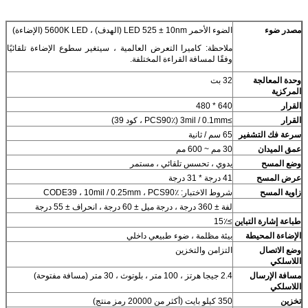
مصدر ضوء
الضوء الأحمر LED 525 ± 10nm (الهدف) ، 5600K LED (الإضاءة)
ملاحظة: كاميرا التعرض العالمية ، سيتغير سطوع الإضاءة تلقائيًا
وفقًا لمسافة القراءة المختلفة.
وحدة المعالجة
32 بت
المركزية
القرار
640 * 480
القرار
≥3mil / 0.1mm (PCS90٪ ، كود 39)
سرعة فك التشفير
65 سم / ثانية
عمق الميدان
30 مم ~ 600 مم
وضع المسح
يدوي ، تحسس تلقائي ، مستمر
عرض المسح
41 درجة * 31 درجة
زاوية المسح
شروط الاختبار: CODE39 ، 10mil / 0.25mm ، PCS90٪
لفة ± 360 درجة ، درجة ميل ± 60 درجة ، انحراف ± 55 درجة
طباعة إشارة التباين
≥15٪
الإضاءة المحيطة
بيئة مظلمة ، ضوء طبيعي داخلي
وضع الاتصال
التزامن والتخزين
اللاسلكي
مسافة الإرسال
2.4 جيجا هرتز ، 100 متر ، بلوتوث ، 30 متر (مسافة مفتوحة)
اللاسلكي
تخزين
350 كيلو بايت (أكثر من 20000 رمز منتج)