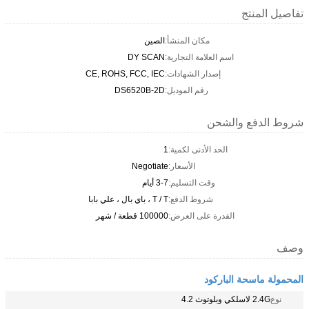
تفاصيل المنتج
مكان المنشأ:
الصين
اسم العلامة التجارية:
DY SCAN
إصدار الشهادات:
CE, ROHS, FCC, IEC
رقم الموديل:
DS6520B-2D
شروط الدفع والشحن
الحد الأدنى لكمية:
1
الأسعار:
Negotiate
وقت التسليم:
3-7 أيام
شروط الدفع:
T / T ، باي بال ، علي بابا
القدرة على العرض:
100000 قطعة / شهر
وصف
المحمولة ماسحة الباركود
نوع
2.4G لاسلكي وبلوتوث 4.2