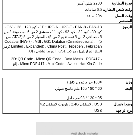
قدرة البطارية
2200 مللي أمبير
وقت شحن البطارية
6.5 ساعات
وقت العمل
≥20 ساعة
المستمر
الرموز
1D: UPC-A ، UPC-E ، EAN-8 ، EAN-13 ، كود 128 ، GS1-128 ،
كود 39 ، كود 32 ، كود 93 ، كود 11 ، معشق 2 من 5 ، مصفوفة 2 من
5 ، صناعي 2 من 5 (مستقيم 2 من 5) ، المعيار 2 من 5 (IATA 2 من
5) ، Codabar (NW-7) ، MSI ، GS1 Databar (Omnidirectional ،
Limited ، Expanded) ، China Post ، Tepepen ، Febraban (رمز
البنك البرازيلي) ، مركب GS1 ، البريد الياباني ، إلخ.
2D: QR Code ، Micro QR Code ، Data Matrix ، PDF417 ،
Micro PDF 417 ، MaxiCode ، Aztec ، HanXin Code ، إلخ.
وزن
≈160 جرام (بدون كابل)
البعد
60 * 80 * 165 ملم ماسح ضوئي
95 * 120 * 98 مم حامل
وضع الاتصال
USB ، لاسلكي 2.4G ، بلوتوث لاسلكي 4.2
نوع الواجهة
USB