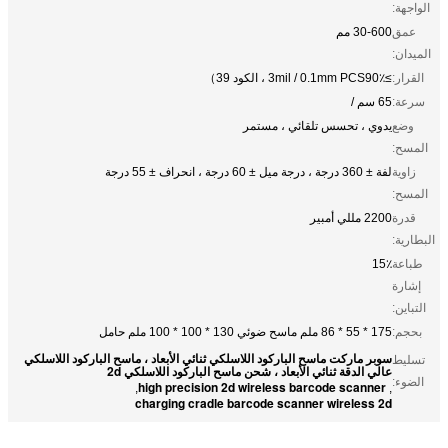
الواجهة:
عمق
30-600 مم
الميدان:
القرار:
≥3mil / 0.1mm PCS90٪ ، الكود 39）
سرعة:
65 سم /
وضع
يدوي ، تحسس تلقائي ، مستمر
المسح:
زاوية
لفة ± 360 درجة ، درجة ميل ± 60 درجة ، انحراف ± 55 درجة
المسح:
قدرة
2200 مللي أمبير
البطارية:
طباعة
15٪
إشارة
التباين:
بحجم:
175 * 55 * 86 ملم ماسح ضوئي 130 * 100 * 100 ملم حامل
سوبر ماركت ماسح الباركود اللاسلكي ثنائي الأبعاد ، ماسح الباركود اللاسلكي
تسليط
عالي الدقة ثنائي الأبعاد ، شحن ماسح الباركود اللاسلكي 2d
الضوء:
high precision 2d wireless barcode scanner
,
,
charging cradle barcode scanner wireless 2d