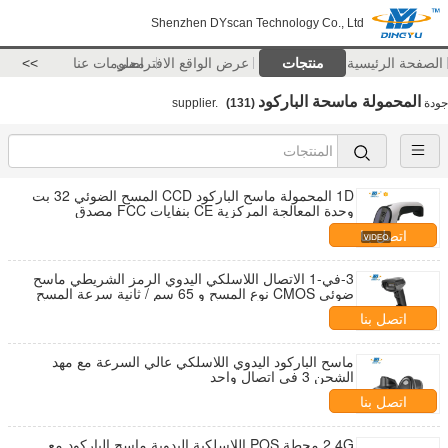
Shenzhen DYscan Technology Co., Ltd
الصفحة الرئيسية
منتجات
عرض الواقع الافتراضي
معلومات عنا
>>
المحمولة ماسحة الباركود
جودة
supplier.
(131)
1D المحمولة ماسح الباركود CCD المسح الضوئي 32 بت
وحدة المعالجة المركزية CE بنفايات FCC مصدق
اتصل بنا
3-في-1 الاتصال اللاسلكي اليدوي الرمز الشريطي ماسح
ضوئي CMOS نوع المسح و 65 سم / ثانية سرعة المسح
اتصل بنا
ماسح الباركود اليدوي اللاسلكي عالي السرعة مع مهد
الشحن 3 في اتصال واحد
اتصل بنا
2.4G محطة POS اللاسلكية اليدوية ماسح الباركود مع