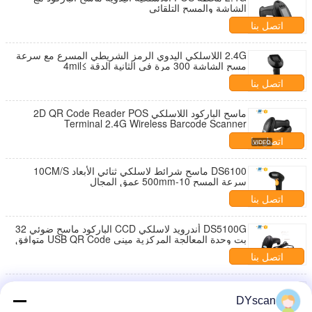
الشاشة والمسح التلقائي
اتصل بنا
2.4G اللاسلكي اليدوي الرمز الشريطي المسرع مع سرعة
مسح الشاشة 300 مرة في الثانية الدقة ≥4mil
اتصل بنا
ماسح الباركود اللاسلكي 2D QR Code Reader POS
Terminal 2.4G Wireless Barcode Scanner
اتصل بنا
DS6100 ماسح شرائط لاسلكي ثنائي الأبعاد 10CM/S
سرعة المسح 10-500mm عمق المجال
اتصل بنا
DS5100G أندرويد لاسلكي CCD الباركود ماسح ضوئي 32
بت وحدة المعالجة المركزية ميني USB QR Code متوافق
اتصل بنا
ماسح الشفرات اليدوي التجاري اللاسلكي DS6202G - 5V
DC 220mA مصدر الطاقة
DYscan