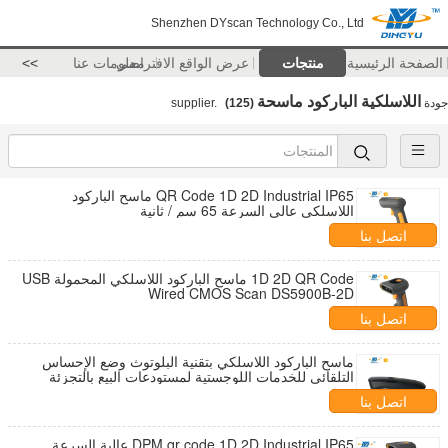
Shenzhen DYscan Technology Co., Ltd
الصفحة الرئيسية
منتجات
عرض الواقع الافتراضي
معلومات عنا
>>
اللاسلكية الباركود ماسحة
جودة
supplier.
(125)
QR Code 1D 2D Industrial IP65 ماسح الباركود
اللاسلكي عالي السرعة 65 سم / ثانية
اتصل بنا
1D 2D QR Code ماسح الباركود اللاسلكي المحمولة USB
Wired CMOS Scan DS5900B-2D
اتصل بنا
ماسح الباركود اللاسلكي بتقنية البلوتوث وضع الإحساس
التلقائي للخدمات اللوجستية لمستودعات البيع بالتجزئة
اتصل بنا
DPM qr code 1D 2D Industrial IP65 عالية السرعة