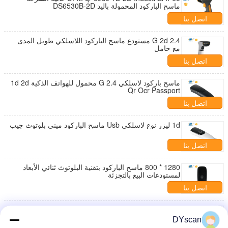
ماسح الباركود المحمولة باليد DS6530B-2D
اتصل بنا
2.4 G 2d مستودع ماسح الباركود اللاسلكي طويل المدى
مع حامل
اتصل بنا
ماسح باركود لاسلكي 2.4 G محمول للهواتف الذكية 1d 2d
Qr Ocr Passport
اتصل بنا
1d ليزر نوع لاسلكي Usb ماسح الباركود ميني بلوتوث جيب
اتصل بنا
1280 * 800 ماسح الباركود بتقنية البلوتوث ثنائي الأبعاد
لمستودعات البيع بالتجزئة
اتصل بنا
قارئ باركود لاسلكي 2.4G Bluetooth ، قارئ 2D يمكن
ارتداؤه DI9010 Auto Sense Mode DI9010-2D
DYscan