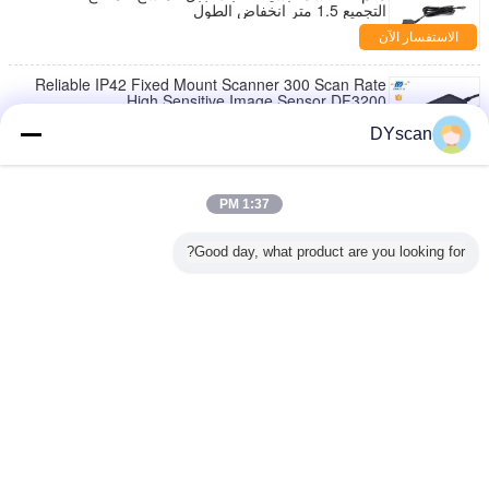
التجميع 1.5 متر انخفاض الطول
الاستفسار الآن
Reliable IP42 Fixed Mount Scanner 300 Scan Rate
High Sensitive Image Sensor DF3200
الاستفسار الآن
DYscan
مصغرة كموس 2d ثابت جبل الماسح الضوئي أوسب جزءا
لا يتجزأ من نوع 640 * 480 القرار
1:37 PM
الاستفسار الآن
Good day, what product are you looking for?
المحمولة 1D الباركود المسح الضوئي محرك أوسب /
واجهة RS232 التلقائي تحسس
الاستفسار الآن
غير اللغة
Arabic