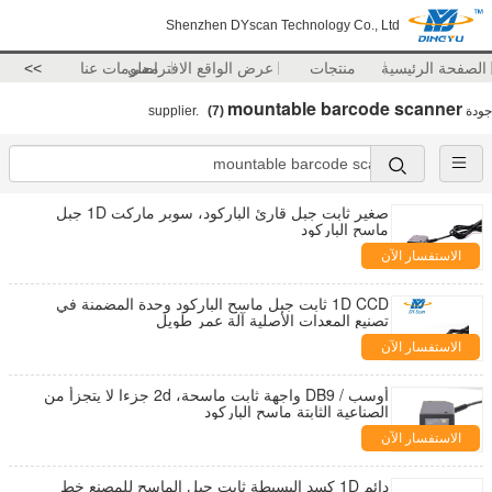
Shenzhen DYscan Technology Co., Ltd
الصفحة الرئيسية
منتجات
عرض الواقع الافتراضي
معلومات عنا
>>
mountable barcode scanner
جودة
supplier.
(7)
صغير ثابت جبل قارئ الباركود، سوبر ماركت 1D جبل
ماسح الباركود
الاستفسار الآن
1D CCD ثابت جبل ماسح الباركود وحدة المضمنة في
تصنيع المعدات الأصلية آلة عمر طويل
الاستفسار الآن
أوسب / DB9 واجهة ثابت ماسحة، 2d جزءا لا يتجزأ من
الصناعية الثابتة ماسح الباركود
الاستفسار الآن
دائم 1D كسد البسيطة ثابت جبل الماسح للمصنع خط