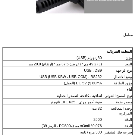
معامل
المعلمة الفيزيائية
وزن
g80 جرام (USB)
البعد
(L) 49.2 مم * (عرض) 37.5 مم * (ارتفاع) 20.0 مم
نوع الواجهة
USB ، DB9
وضع الاتصال
USB (USB-KBW ، USB-COM) ، RS232
مزود الطاقة
DC 5V @ 80mA (العمل)
أداء
نوع المسح الضوئي
اتفاقية مكافحة التصحر الخطية
مصدر ضوء
ضوء أحمر مرئي ، 625 ± 10 نانومتر
وحدة المعالجة
32 بت
المركزية
الدقة
2500
الدقة
m3mil / 0.076 مم (PCS90٪ ، الرمز 39)
سرعة فك التشفير
300 مرة / ثانية