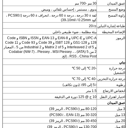
عمق الميدان
30 مم -700 مم
وضع المسح
يدوي ، مستمر ، إحساس تلقائي ، وميض
زاوية المسح
لفة ± 30 درجة ، درجة ± 60 درجة ، انحراف ± 60 درجة (PCS90٪ ،
كود 39،10mil / 0.25mm)
طباعة إشارة التباين
≥20٪
الإضاءة المحيطة
بيئة مظلمة ، ضوء طبيعي داخلي
الرموز
UPC-A و UPC-E و EAN-8 و EAN-13 و ISSN و ISBN و Code
128 و GS1-128 و ISBT 128 و Code 39 و Code 93 و Code 11
و Interleaved 2 of 5 و Matrix 2 of 5 و Industrial 2 من 5 ، المعيار
2 من 5 (IATA) ، Codabar (NW-7) ، Plessey ، MSI Plessey ،
RSS ، China Post ، إلخ.
بيئي
درجة حرارة
-20 ℃ إلى 50 ℃
التشغيل
درجة حرارة التخزين
-40 ℃ إلى 70 ℃
رطوبة
5٪ إلى 95٪ (دون تكاثف)
انخفاض الارتفاع
1.5 متر
اختبار اهتزاز النقل
10 ح @ 125 دورة في الدقيقة
عمق الميدان
3 ميل
80-120 مم (PCS90٪ ، الرمز 39)
13 ميل
30-320 مم (PCS90٪ ، EAN-13)
20 ميل
30-450 مم (PCS90٪ ، الرمز 39)
40 ميل
130-700 مم (PCS90٪ ، الرمز 39)