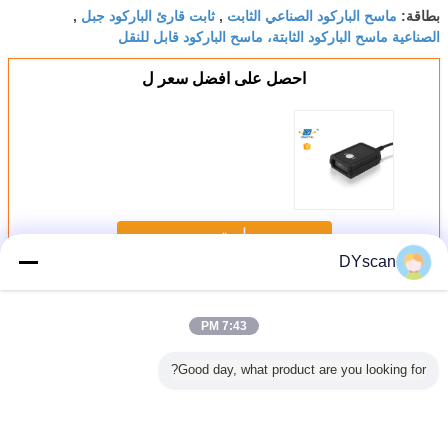
ماسح الباركود الصناعي الثابت
ثابت قارئ الباركود جبل
بطاقة:
,
,
الصناعية ماسح الباركود الثابتة، ماسح الباركود قابل للنقل
احصل على افضل سعر ل
استمر
DYscan
ثابت جبل الماسح الضوئي
أكثر
7:43 PM
Good day, what product are you looking for?
الباركود
ماسح ضوئي ثنائي
DF3100 1D جهاز
الماسح الضوئي
ماسح ال
ي الثنائي
ثقيل عالي السرعة
مسح ثابت عالية
الصناعي الثابت 60
الصناعي 
 المدمج مع
للخزانات الشاشات
الدقة القراءة الضوء
سم / ثانية سرعة
الأبعاد ا
سح اليدوي
المحمولة DF4200
الأحمر المرئي لجميع
المسح 4 ميل دقة
واجه