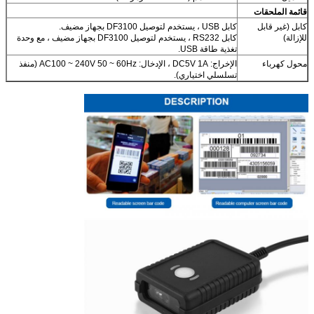
قائمة الملحقات
كابل (غير قابل
كابل USB ، يستخدم لتوصيل DF3100 بجهاز مضيف.
للإزالة)
كابل RS232 ، يستخدم لتوصيل DF3100 بجهاز مضيف ، مع وحدة
تغذية طاقة USB.
محول كهرباء
الإخراج: DC5V 1A ، الإدخال: AC100 ~ 240V 50 ~ 60Hz (منفذ
تسلسلي اختياري).