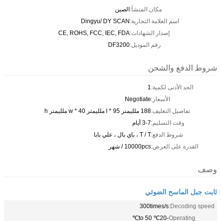
مكان المنشأ:
الصين
اسم العلامة التجارية:
Dingyu/ DY SCAN
إصدار الشهادات:
CE, ROHS, FCC, IEC, FDA
رقم الموديل:
DF3200
شروط الدفع والشحن
الحد الأدنى لكمية:
1
الأسعار:
Negotiate
تفاصيل التغليف:
188 ملليمتر l * 95 ملليمتر w * 40 ملليمتر h
وقت التسليم:
3-7 أيام
شروط الدفع:
T / T ، باي بال ، علي بابا
القدرة على العرض:
10000pcs / شهر
وصف
ثابت جبل الماسح الضوئي
300times/s
Decoding speed:
-20℃ to 50℃
Operating