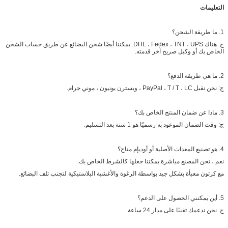
التعليمات
1. ما طريقة الشحن؟
ج: هناك DHL ، Fedex ، TNT ، UPS. يمكننا أيضًا شحن البضائع عن طريق حساب الشحن
الخاص بك أو وكيل صريح آخر قدمته.
2. ما هي طريقة الدفع؟
ج: نحن نقبل PayPal ، T / T ، LC ، ويسترن يونيون ، موني جرام.
3. ماذا عن ضمان المنتج الخاص بك؟
ج: وقت الضمان الموعود به رسميًا هو 1 سنة بعد التسليم.
4. هو تصنيع المعدات الأصلية أو أوديإم متاح؟
نعم ، نحن المصنع مباشرة.يمكننا جعلها كالشرط الخاص بك.
مع كرتون معبأة بشكل جيد بواسطة الرغوة والأغشية البلاستيكية لتجنب تلف البضائع.
5. أين يمكنني الحصول على الدعم؟
ج: نحن ندعمك تقنيًا على مدار 24 ساعة