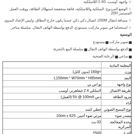
☆ واجهة: أوسب، 2.4G اللاسلكية.
☆ الوضع المزدوج: السلكية واللاسلكية، فائقة منخفضة استهلاك الطاقة، ووقت العمل
المستمر 20H.
☆ مسافة انتقال 200M، اتصال ذكي ذكي عندما يكون خارج النطاق، وليس الإعداد اليدوي.
☆ استخداما في سوبر ماركت، مستودع، الدفع بواسطة الهاتف النقال، سلسلة متاجر.
الوضعية
▅ سوبر ماركت ▅ مستودع
▅ الدفع بواسطة الهاتف النقال ▅ سلسلة البيع بالتجزئة
▅ ساعي ▅ الرعاية الصحية
المعلمة المادية
وزن
≈160g (بدون كابل)
البعد
L150mm * W70mm * H95mm
نوع واجهة
يو اس بي
طريقة الاتصال
لاسلكي 2.4 غيغاهرتز، أوسب
مزود الطاقة
دس 5V @ 100mA (العمل)
أداء
نوع المسح الضوئي
خطي كسد
مصدر ضوء
مرئي ضوء أحمر، 625 ± 10nm
وحدة المعالجة
32-بت
المركزية
القرار
2500