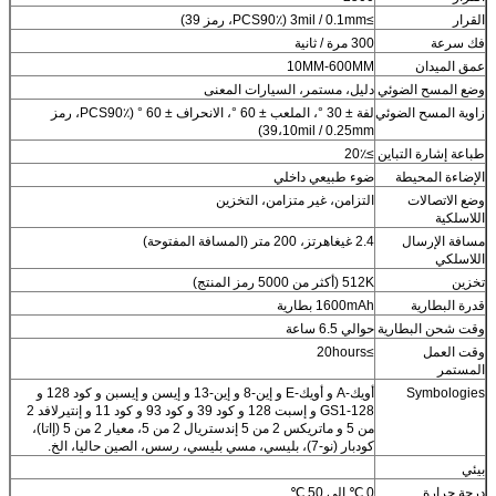
القرار
≥3mil / 0.1mm (PCS90٪، رمز 39)
فك سرعة
300 مرة / ثانية
عمق الميدان
10MM-600MM
وضع المسح الضوئي
دليل، مستمر، السيارات المعنى
زاوية المسح الضوئي
لفة ± 30 °، الملعب ± 60 °، الانحراف ± 60 ° (PCS90٪، رمز
39،10mil / 0.25mm)
طباعة إشارة التباين
≥20٪
الإضاءة المحيطة
ضوء طبيعي داخلي
وضع الاتصالات
التزامن، غير متزامن، التخزين
اللاسلكية
مسافة الإرسال
2.4 غيغاهرتز، 200 متر (المسافة المفتوحة)
اللاسلكي
تخزين
512K (أكثر من 5000 رمز المنتج)
قدرة البطارية
1600mAh بطارية
وقت شحن البطارية
حوالي 6.5 ساعة
وقت العمل
≥20hours
المستمر
Symbologies
أويك-A و أويك-E و إين-8 و إين-13 و إيسن و إيسبن و كود 128 و
GS1-128 و إسبت 128 و كود 39 و كود 93 و كود 11 و إنتيرلافد 2
من 5 و ماتريكس 2 من 5 إندستريال 2 من 5، معيار 2 من 5 (إاتا)،
كودبار (نو-7)، بليسي، مسي بليسي، رسس، الصين حاليا، الخ.
بيئي
درجة حرارة
0 ℃ إلى 50 ℃