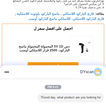
مع الكرتون معبأة بشكل جيد من قبل رغوة والبلاستيك فيلم أدفويد الضرر البضائع.
5. أين يمكنني الحصول على الدعم؟
a: نحن ندعمك تقنيا 24 h
قارئ الباركود اللاسلكي
ماسح الباركود بلوتوث اللاسلكية
بطاقة:
,
,
قارئ الباركود اللاسلكي، اللاسلكي ماسح الباركود أوسب
احصل على افضل سعر ل
دس 5V 1D المحمولة المحمولة ماسح
الباركود، 2500 قرار اللاسلكي أوسب
ماسح الباركود DS5100G
استمر
DYscan
اللاسلكية الباركود ماسحة
أكثر
9:43 PM
Good day, what product are you looking for?
الباركود
ماسح الباركود
DI9010-2D
Wireless
ماسح ال