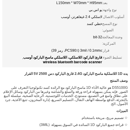
بعد:
L150mm * W70mm * H95mm
نوع واجهة:
يو اس بي
أسلوب الاتصال:
لاسلكي 2.4 غيغاهرتز، أوسب
نوع المسح
خطي كسد
الضوئي:
وحدة المعالجة
32-bit
المركزية:
قرار:
≥3mil / 0.1mm (PCS90٪، رمز 39)
قارئ الباركود اللاسلكي، اللاسلكي ماسح الباركود أوسب
تسليط الضوء:
,
wireless bluetooth barcode scanner
يده 1D اللاسلكية ماسح الباركود 2.4G قارئ الباركود دس 5V 2500 القرار
وصف المنتج
DS5100G هو عالية الأداء 1D ماسح الباركود مع الرائدة كسد تكنولوجيا التعرف على
الصور. فإنه يمكن بسهولة قراءة ورقة والسلع والشاشة وغيرها من الباركود وسائل الإعلام.
على نطاق واسع في التصنيع، مستودع، الخدمات اللوجستية، الرعاية الصحية، سلسلة البيع
بالتجزئة، الدفع بواسطة الهاتف النقال، التسليم السريع، إدارة المخزون، تتبع الأغذية، جرد
الأصول، الخ.
الميزات
☆ تصميم مريح، مريحة باستخدام.
☆ قراءة جميع الباركود 1D السائدة في السوق بسهولة. (3MIL)