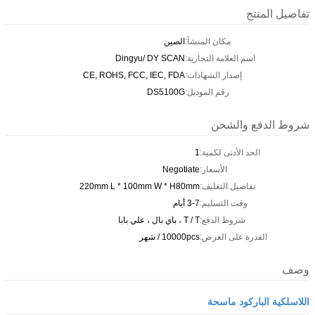
تفاصيل المنتج
مكان المنشأ:
الصين
اسم العلامة التجارية:
Dingyu/ DY SCAN
إصدار الشهادات:
CE, ROHS, FCC, IEC, FDA
رقم الموديل:
DS5100G
شروط الدفع والشحن
الحد الأدنى لكمية:
1
الأسعار:
Negotiate
تفاصيل التغليف:
220mm L * 100mm W * H80mm
وقت التسليم:
3-7 أيام
شروط الدفع:
T / T ، باي بال ، علي بابا
القدرة على العرض:
10000pcs / شهر
وصف
اللاسلكية الباركود ماسحة