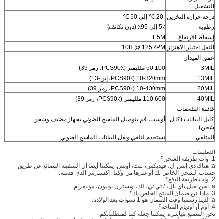
التشغيل
درجة حرارة التخزين
-20 ℃ إلى 60 ℃
رطوبة
5٪ إلى 95٪ (دون تكاثف)
إسقاط الارتفاع
1.5M
النقل اختبار الاهتزاز
10H @ 125RPM
عمق الميدان
3MIL
60-100 ملليمتر (PCS90٪، رمز 39)
13MIL
10-320mm (PCS90٪، إين-13)
20MIL
10-430mm (PCS90٪، رمز 39)
40MIL
110-600 ملليمتر (PCS90٪، رمز 39)
قائمة الملحقات
كابل البيانات (كابل
أوسب، قم بتوصيل الماسح الضوئي بجهاز مضيف وشحن.
شحن)
المتلقي
تستخدم لتلقي ونقل البيانات الماسح الضوئي.
التعليمات
1. وات طريقة الشحن؟
a: هناك دي إتش إل، فيديكس، ثنت، أوبس. يمكننا أيضا أن السفينة البضائع عن طريق
حساب الشحن الخاص بك أو غيرها من وكيل اكسبرس الذي قدمته.
2. وات طريقة الدفع؟
a: نحن نقبل باي بال، / تي تي، لك، ويسترن يونيون، مونيغرام.
3. ماذا عن ضمان المنتج الخاص بك؟
a: لدينا رسميا وقت الضمان هو 1 سنوات بعد الولادة.
4. أوم أو أوديإم المتاحة؟
نحن المصنع مباشرة. يمكننا جعله كما لمتطلباتكم.