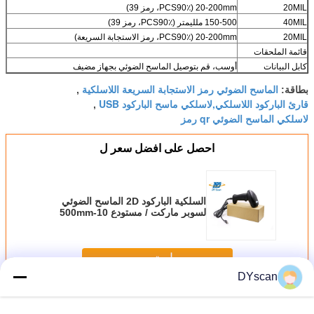
20MIL
20-200mm (PCS90٪، رمز 39)
40MIL
150-500 ملليمتر (PCS90٪، رمز 39)
20MIL
20-200mm (PCS90٪، رمز الاستجابة السريعة)
قائمة الملحقات
كابل البيانات
أوسب، قم بتوصيل الماسح الضوئي بجهاز مضيف
الماسح الضوئي رمز الاستجابة السريعة اللاسلكية
بطاقة:
,
قارئ الباركود اللاسلكي,لاسلكي ماسح الباركود USB
,
لاسلكي الماسح الضوئي qr رمز
احصل على افضل سعر ل
السلكية الباركود 2D الماسح الضوئي
لسوبر ماركت / مستودع 10-500mm
عمق الميدان
استمر
DYscan
2D الباركود ماسحة
أكثر