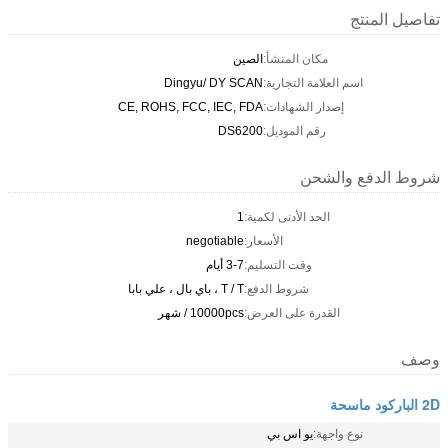
تفاصيل المنتج
مكان المنشأ:
الصين
اسم العلامة التجارية:
Dingyu/ DY SCAN
إصدار الشهادات:
CE, ROHS, FCC, IEC, FDA
رقم الموديل:
DS6200
شروط الدفع والشحن
الحد الأدنى لكمية:
1
الأسعار:
negotiable
وقت التسليم:
3-7 أيام
شروط الدفع:
T / T ، باي بال ، علي بابا
القدرة على العرض:
10000pcs / شهر
وصف
2D الباركود ماسحة
نوع واجهة:
يو اس بي