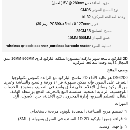
مزود الطاقة:
دس 5V @ 280mA (العمل)
نوع المسح الضوئي:
CMOS
وحدة المعالجة المركزية:
32-bit
قرار:
≥5mil / 0.127mm (PCS90٪، رمز 39)
مسح التسامح:
25CM / S
عمق الميدان:
10MM-500MM
wireless qr code scanner
cordless barcode reader
تسليط الضوء:
,
2D الباركود ماسحة سوبر ماركت / مستودع السلكية الباركود قارئ 10MM-500MM عمق
المجال 32 بت وحدة المعالجة المركزية
وصف المنتج
DS6200 هو عالية الأداء 2D ماسح الباركود مع الرائدة كموس تكنولوجيا
التعرف على الصور.
فإنه يمكن بسهولة قراءة ورقة والسلع والشاشة وغيرها
من الباركود وسائل الإعلام.
على نطاق واسع في التصنيع، مستودع، الخدمات
اللوجستية، الرعاية الصحية، سلسلة البيع بالتجزئة، الدفع بواسطة الهاتف
النقال، التسليم السريع، إدارة المخزون، تتبع الأغذية، جرد الأصول، الخ.
الميزات
☆ تصميم مريح الصناعية، المضادة للوهج، مريحة باستخدام.
☆ قراءة جميع الباركود 1D 2D السائدة في السوق بسهولة.
(3MIL)
☆ واجهة: أوسب.