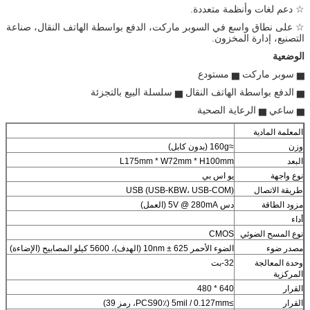
☆ دعم لغات وأنظمة متعددة.
☆ على نطاق واسع في السوبر ماركت، الدفع بواسطة الهاتف النقال، صناعة
التصنيع، إدارة المخزون.
الوضعية
▅ سوبر ماركت ▅ مستودع
▅ الدفع بواسطة الهاتف النقال ▅ سلسلة البيع بالتجزئة
▅ ساعي ▅ الرعاية الصحية
المعلمة المادية
وزن
≈160g (بدون كابل)
البعد
L175mm * W72mm * H100mm
نوع واجهة
يو اس بي
طريقة الاتصال
USB (USB-KBW، USB-COM)
مزود الطاقة
دس 5V @ 280mA (العمل)
أداء
نوع المسح الضوئي
CMOS
مصدر ضوء
الضوء الأحمر 625 ± 10nm (الهدف)، 5600 كيلو المصابيح (الإضاءة)
وحدة المعالجة
32-بت
المركزية
القرار
640 * 480
القرار
≥5mil / 0.127mm (PCS90٪، رمز 39)