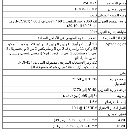
مسح التسامح
25CM / S
عمق الميدان
10MM-500MM
وضع المسح الضوئي
كتيب
زاوية المسح الضوئي
لفة 360 درجة، الملعب ± 60 °، الانحراف ± 60 ° (PCS90٪، رمز
39،10mil / 0.25mm)
طباعة إشارة التباين
≥20٪
الإضاءة المحيطة
الظلام، الضوء الطبيعي في الأماكن المغلقة
Symbologies
1D: أويك-A و أويك-E و إين-8 و إين-13 و كود 128 و كود 39 و كود
93 و كود 11 و إنتيرلافد 2 من 5 و ماتريكس 2 من 5 و إندستريال 2
أوف 5 و ستاندارد 2 أوف 5، كودبار (نو-7)، مسي بليسي، رسس،
الصين حاليا، الخ.
2D: رمز الاستجابة السريعة، مصفوفة البيانات، PDF417،
ماكسيكود، أزتيك، هانكسين، شبكة مصفوفة، الخ.
بيئي
درجة حرارة
-20 ℃ إلى 50 ℃
التشغيل
درجة حرارة التخزين
-40 ℃ إلى 70 ℃
رطوبة
5٪ إلى 95٪ (دون تكاثف)
إسقاط الارتفاع
1.5M
النقل اختبار الاهتزاز
10H @ 125RPM
عمق الميدان
4MIL
20-80mm (PCS90٪، رمز 39)
13MIL
30-210mm (PCS90٪، إين-13)