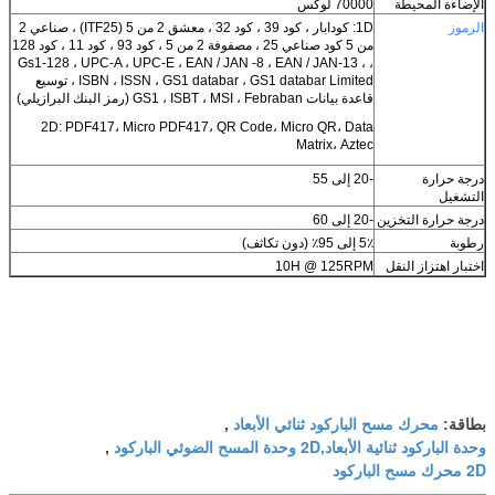
الإضاءة المحيطة
70000 لوكس
الرموز
1D: كودابار ، كود 39 ، كود 32 ، معشق 2 من 5 (ITF25) ، صناعي 2
من 5 كود صناعي 25 ، مصفوفة 2 من 5 ، كود 93 ، كود 11 ، كود 128
، Gs1-128 ، UPC-A ، UPC-E ، EAN / JAN -8 ، EAN / JAN-13 ،
ISBN ، ISSN ، GS1 databar ، GS1 databar Limited ، توسيع
قاعدة بيانات GS1 ، ISBT ، MSI ، Febraban (رمز البنك البرازيلي)
2D: PDF417، Micro PDF417، QR Code، Micro QR، Data
Matrix، Aztec
درجة حرارة
-20 إلى 55
التشغيل
درجة حرارة التخزين
-20 إلى 60
رطوبة
5٪ إلى 95٪ (دون تكاثف)
اختبار اهتزاز النقل
10H @ 125RPM
محرك مسح الباركود ثنائي الأبعاد
بطاقة:
,
وحدة الباركود ثنائية الأبعاد,2D وحدة المسح الضوئي الباركود
,
2D محرك مسح الباركود