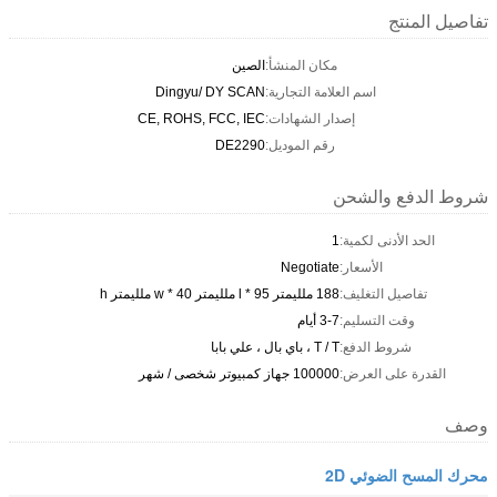
تفاصيل المنتج
مكان المنشأ:
الصين
اسم العلامة التجارية:
Dingyu/ DY SCAN
إصدار الشهادات:
CE, ROHS, FCC, IEC
رقم الموديل:
DE2290
شروط الدفع والشحن
الحد الأدنى لكمية:
1
الأسعار:
Negotiate
تفاصيل التغليف:
188 ملليمتر l * 95 ملليمتر w * 40 ملليمتر h
وقت التسليم:
3-7 أيام
شروط الدفع:
T / T ، باي بال ، علي بابا
القدرة على العرض:
100000 جهاز كمبيوتر شخصى / شهر
وصف
محرك المسح الضوئي 2D