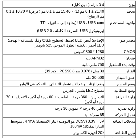
وزن
3.4 جرام (بدون كابل)
بحجم
21.40 ± 0.1 مم (L) × 15.40 مم ± 0.1 مم (عرض) × 10.70 ± 0.1
مم (ارتفاع)
واجهه المستخدم
USB ، USB-com (بحاجة إلى سائق) ، TTL
(بروتوكول USB: السرعة الكاملة ، USB 2.0)
مصدر ضوء
الإضاءة: أبيض LED (ضبط السطوع تلقائيًا وفقًا للمسافة) الهدف:
LED أحمر ، تغطية الطول الموجي 525 نانومتر
CMOS
1280 * 800 كموس
فنجان
ARM32 بت
وقت بدء التشغيل
750 مللي ثانية
القرار
≥3 ميل / 0.076 مم (PCS90٪ ، كود 39)
عمق الميدان
30-500 ملم
وضع المسح
وضع الزناد ، وضع الاستشعار التلقائي ، التحكم في الأوامر
وضع المطالبة
مصباح LED يشير ، الجرس
زاوية القراءة
التدحرج: ± 360 درجة ، الملعب: ± 60 درجة أو أكبر ، الانعراج: ± 70
درجة أو أكبر)
زاوية بصرية
أفقي 40 درجة × عمودي 30 درجة
تحمل الحركة
65 سم / ثانية
مدخلات الطاقة
3.3V ~ 5V (DC5V هو التوصية) تيار الاستعداد: 47mA ، متوسط ​​
التيار المفكك: 180mA
تباين الطباعة
20٪ أجهزة الكمبيوتر