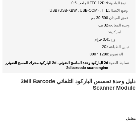
نوع الواجهة:
FFC 12PIN الملعب 0.5
وضع الاتصال:
USB (USB-KBW ، USB-COM) ، TTL
عمق الميدان:
30-500 مم
وحدة المعالجة
32 بت
المركزية:
وزن:
3.4 جرام
تباين الطباعة:
20٪
آلة تصوير:
1280 * 800
2d الباركود وحدة الماسح الضوئي، 2d الباركود محرك المسح الضوئي
تسليط الضوء:
,
2d barcode scan engine
دليل وحدة تحسس الباركود التلقائي 3Mil Barcode
Scanner Module
معامل