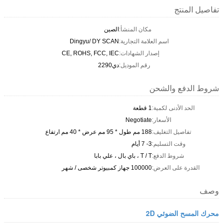
تفاصيل المنتج
مكان المنشأ:
الصين
اسم العلامة التجارية:
Dingyu/ DY SCAN
إصدار الشهادات:
CE, ROHS, FCC, IEC
رقم الموديل:
دي2290
شروط الدفع والشحن
الحد الأدنى لكمية:
1 قطعة
الأسعار:
Negotiate
تفاصيل التغليف:
188 مم طول * 95 مم عرض * 40 مم ارتفاع
وقت التسليم:
3- 7 أيام
شروط الدفع:
T / T ، باي بال ، علي بابا
القدرة على العرض:
100000 جهاز كمبيوتر شخصى / شهر
وصف
محرك المسح الضوئي 2D