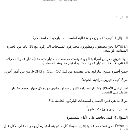
الـ FQA:
السؤال 1: كيف تضمنون جودة عالية لماسحات الباركود الخاصة بكم؟
DYscan: نحن مصنعون ومطورون محترفون لمسحات الباركود، مع 18 عاما من الخبرة
الميدانية الواسعة.
لدينا فريق مكرس لمراقبة الجودة ونستخدم معدات اختبار متقدمة (اختبار عمر المحرك،
آلة ثني الأسلاك، اختبار عمر المفتاح، اختبار مقاومة الصدمات).
جميع أجهزة مسح الباركود لدينا معتمدة من قبل CE، FCC، و ROHS، من بين أمور أخرى.
س2: كيف تديرين مراقبة الجودة؟
اختبار ثني الأسلاك واختبار استدامة الأزرار يتجاوز مليون دورة كل جهاز يخضع لاختبار
شامل قبل الشحن
س3: ما هي فترة الضمان لمسحات الباركود الخاصة بك؟
فحص الـ (دي واي) ، 12 شهراً.
السؤال 4: كيف تحافظ على الأداء المستقر؟
DYscan: نحن نستخدم عملية إنتاج بسيطة كل منتج يتم اختباره أربع مرات على الأقل قبل
التسليم