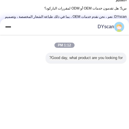
س5: هل تقدمون خدمات OEM أو ODM لمقررات الباركود؟
DYscan: نعم ، نحن نقدم خدمات OEM ، بما في ذلك طباعة الشعار المخصصة ، وتصميم
مربع الألوان ، وإنشاء دليل المستخدم. فريقنا الفني يدعم أيضًا خدمات ODM.
DYscan
1:12 PM
محرك مسح الباركود ثنائي الأبعاد
بطاقة:
,
Good day, what product are you looking for?
وحدة الباركود ثنائية الأبعاد,2D وحدة المسح الضوئي الباركود
,
2D محرك مسح الباركود
احصل على افضل سعر ل
أوتو سينس بروكود سكانر الوحدة
اليدوية 3Mil دقة بروكود سكانر المحرك
استمر