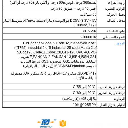
زاوية القراءة
لفة:±360 درجة، قوس:±60 درجة أو أكثر، ياو:±70 درجة أو أكثر)
الزاوية البصرية
أفقي 40 درجة × عمودي 30 درجة
تحمل الحركة
65 سم/ثانية
مدخل الطاقة
3.3V ~ 5V (DC5V هو التوصية) تيار الاستعداد:47mA، متوسط التيار
المفكّر:180mA
تباين الطباعة
20٪ PCS
الضوء المحيطي
70000Lux
الرموز
1D:Codabar،Code39,Code32,Interleaved 2 of 5
((ITF25),Industrial 2 of 5 Industrial 25 code,Matrix 2 of
5,Code93,Code11,Code128,Gs1-128,UPC-A,UPC-
E,EAN/JAN-8,EAN/JAN-13,ISBN,ISSN,GS1 شريط
البياناتقاعدة بيانات GS1 المحدودة،GS1 شريط البيانات
الموسع،ISBT،MSI،Febraban ((رمز البنك البرازيلي)
2D:PDF417، ميكرو PDF417, رمز QR، ميكرو QR، مصفوفة
البيانات، الأزتيك
درجة حرارة العمل
-20°C إلى 55°C
درجة حرارة التخزين
-20°C إلى 60°C
الرطوبة
5٪ إلى 95٪ ((غير مكثفة)
اختبار اهتزاز النقل
10H@125RPM