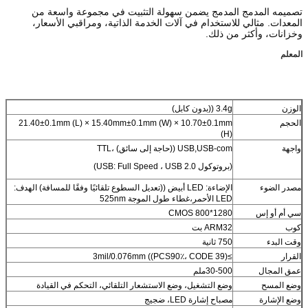
تصميمه المدمج المدمج يضمن سهولة التثبيت في مجموعة واسعة من
المعدات. مثالي للاستخدام في آلات الخدمة الذاتية، ومراقبي الأسعار،
وخزانات، وأكثر من ذلك.
المعلم
الوزن
3.4g ((بدون كابل)
الحجم
21.40±0.1mm (L) × 15.40mm±0.1mm (W) × 10.70±0.1mm
(H)
واجهة
USB,USB-com ((حاجة إلى سائق) ،TTL
(بروتوكول USB: Full Speed ، USB 2.0)
مصدر الضوء
الإضاءة: LED أبيض ((تعديل السطوع تلقائيًا وفقًا للمسافة) الهدف:
LED الأحمر،غطاء طول الموجة 525nm
سي أم أو إس
1280*800 CMOS
كوب
ARM32 بت
وقت البدء
750 ثانية
القرار
≥3mil/0.076mm ((PCS90٪، CODE 39)
عمق المجال
30-500ملم
وضع المسح
وضع التشغيل، وضع الاستشعار التلقائي، التحكم في القيادة
وضع الإشارة
مصباح إشارة LED، ضجيج