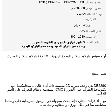
وضع الاتصال:
USB (USB-KBW ، USB-COM) ، TTL
عمق الميدان:
30-500 مم
وحدة المعالجة
32 بت
المركزية:
الوزن:
3.4 جرام
تباين الطباعة:
20%
آلة تصوير:
1280 * 800
3 مليون قراري ماسح رموز الشريط المحرك
تسليط الضوء:
,
وحدة مسح الباركود الذاتية
وحدة مسح الباركود اليدوية
,
أوتو سينس باركود سكانر الوحدة اليدوية 3Mil دقة باركود سكانر المحرك
تدمير المنتج
DE2290 هي وحدة صورة 2D مضمنة ذات أداء عالي 1 ميجابيكسل مع
تكنولوجيا التعرف على الصور CMOS المتقدمة ونظام التعرف على الصور
الذكي.
مع أداء قراءة ممتاز، فإنه يبحث بسهولة عن الرموز الشريطية على وسائط
مختلفة، بما في ذلك الورق، والبضائع، والشاشات.