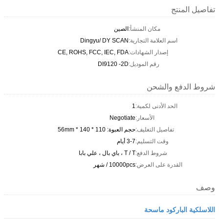
تفاصيل المنتج
مكان المنشأ:
الصين
اسم العلامة التجارية:
Dingyu/ DY SCAN
إصدار الشهادات:
CE, ROHS, FCC, IEC, FDA
رقم الموديل:
DI9120 -2D
شروط الدفع والشحن
الحد الأدنى لكمية:
1
الأسعار:
Negotiate
تفاصيل التغليف:
حجم العبوة: 110 * 140 * 56mm
وقت التسليم:
3-7 أيام
شروط الدفع:
T / T ، باي بال ، علي بابا
القدرة على العرض:
10000pcs / شهر
وصف
اللاسلكية الباركود ماسحة