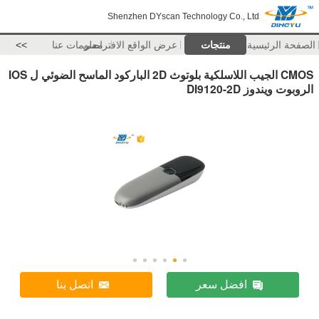
Shenzhen DYscan Technology Co., Ltd
الصفحة الرئيسية
منتجات
عرض الواقع الافتراضي
معلومات عنا
>>
CMOS الجيب اللاسلكية بلوتوث 2D الباركود الماسح الضوئي ل IOS
الروبوت ويندوز DI9120-2D
افضل سعر
اتصل بنا