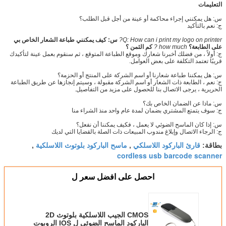
التعليمات
س: هل يمكنني إجراء محاكمة أو عينة من أجل قبل الطلب؟
ج: نعم بالتأكيد
Q: How can i print my logo on printer?
س: كيف يمكنني طباعة الشعار الخاص بي
على الطابعة؟
how much ?
كم الثمن ؟
ج: أولاً ، من فضلك أخبرنا شعارك وموقع الطباعة المتوقع ، ثم سنقوم بعمل عينة لتأكيدك
قريبًا تعتمد التكلفة على بعض العوامل.
س: هل يمكننا طباعة شعارنا أو اسم الشركة على المنتج أو الحزمة؟
ج: نعم ، الطابعة ذات الشعار أو اسم الشركة مقبولة ، وسيتم إنجازها عن طريق الطباعة
الحريرية ، يرجى الاتصال بنا للحصول على مزيد من التفاصيل.
س: ماذا عن الضمان الخاص بك؟
ج: سوف يتمتع المشتري بضمان لمدة عام واحد منذ الشراء منا
س: إذا كان الماسح الضوئي لا يعمل ، فكيف يمكننا أن نفعل؟
ج: الرجاء الاتصال وإبلاغ مندوب المبيعات ذات الصلة بالقضايا التي لديك
قارئ الباركود اللاسلكي
ماسح الباركود بلوتوث اللاسلكية
بطاقة:
,
,
cordless usb barcode scanner
احصل على افضل سعر ل
CMOS الجيب اللاسلكية بلوتوث 2D
الباركود الماسح الضوئي ل IOS الروبوت