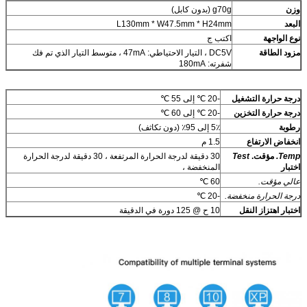
وزن
g70g (بدون كابل)
البعد
L130mm * W47.5mm * H24mm
نوع الواجهة
اكتب ج
مزود الطاقة
DC5V ، التيار الاحتياطي: 47mA ، متوسط ​​التيار الذي تم فك
شفرته: 180mA
اترك رسالة
درجة حرارة التشغيل
-20 ℃ إلى 55 ℃
درجة حرارة التخزين
-20 ℃ إلى 60 ℃
رطوبة
5٪ إلى 95٪ (دون تكاثف)
انخفاض الارتفاع
1.5 م
Temp.
مؤقت.
Test
30 دقيقة لدرجة الحرارة المرتفعة ، 30 دقيقة لدرجة الحرارة
اختبار
المنخفضة ،
عالي
مؤقت
.
60 ℃
درجة الحرارة منخفضة
.
-20 ℃
اختبار اهتزاز النقل
10 ح @ 125 دورة في الدقيقة