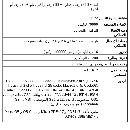
لفة: ± 360 درجة ، خطوة: ± 60 درجة أو أكبر ، ياو: ± 70 درجة أو
أكبر)
طباعة إشارة التباين
≥25٪
الإضاءة المحيطة
70000 لوكس
وضع الاتصال
التزامن والتخزين
اللاسلكي
مسافة الإرسال
بلوتوث 30 م ، لاسلكي 2.4 غ 150 م (مسافة مفتوحة)
اللاسلكي
تخزين
16 ميجابايت (أكثر من 100000 باركود)
قدرة البطارية
1200 مللي أمبير
وقت شحن البطارية
حوالي 3.5 ساعات
وقت العمل
h12 ساعة
المستمر
الرموز
1D: Codabar، Code39، Code32، Interleaved 2 of 5 (ITF25)،
Industrial 2 of 5 Industrial 25 code، Matrix 2 of 5، Code93،
Code11، Code128، Gs1-128، UPC-A، UPC-E، EAN / JAN -8
، EAN / JAN-13 ، ISBN ، ISSN ، قاعدة بيانات GS1 ، قاعدة بيانات
GS1 المحدودة ، قاعدة بيانات GS1 الموسعة ، ISBT ، MSI ،
Febraban (رمز مصرف البرازيل)
ثنائي الأبعاد: PDF417 و Micro PDF417 و QR Code و Micro QR
و Data Matrix و Aztec