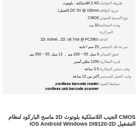
طريقة التواصل:
2.4G اللاسلكية ، بلوتوث
مزود الطاقة:
DC 5V @ 180mA (العمل)
نوع المسح الضوئي:
CMOS
وحدة المعالجة
32 بت
المركزية:
الدقة:
1D: m3mil ، 2D: ≥8.7mil @ PCS90٪
سرعة فك التشفير:
25 سم / ثانية
عمق الميدان:
3 ميل: 55 ~ 100 مم ， 13 ميل: 55 ~ 350 مم
قدرة البطارية:
1200 مللي أمبير
وقت شحن البطارية:
3.5 ساعة
وقت العمل المستمر:
أكثر من 12 ساعة
cordless barcode reader
تسليط الضوء:
,
cordless usb barcode scanner
CMOS الجيب اللاسلكية بلوتوث 2D ماسح الباركود لنظام
التشغيل IOS Android Windows DI9120-2D