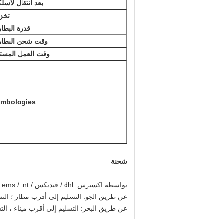
بعد انتقال لاسلك
تخز
قدرة البطار
وقت شحن البطار
وقت العمل المست
ymbologies
شحنة
بواسطة اكسبرس: dhl / فيديكس / ups / ems / tnt (الباب إلى الباب).
عن طريق الجو: التسليم إلى أقرب مطار ؛
التسلي
عن طريق البحر: التسليم إلى أقرب ميناء ، التسليم في 5