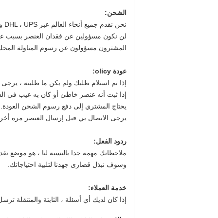
الشحن:
نحن نقدم جميع أنحاء العالم عبر DHL ، UPS والتسليم السريع ، أو عن طريق البريد الجوي البريد الجوي. الثابتة والمتنقلة تأكد من عنوان الشحن هو الصحيح عند إجراء الدفع.
لن نكون مسؤولين عن فقدان العنصر بسبب عنوا
المشترون مسؤولون عن رسوم المناولة المحلية 
عودة olicy:
إذا تم استلام طلبك ولم يكن ما طلبته ، يرجى الاتصال
إذا ثبت أنه عنصر خاطئ أو كان به عيب في الش
يحتاج المشتري إلى دفع رسوم الشحن العودة.
يرجى الاتصال بي قبل إرسال العنصر مرة أخرى
ردود الفعل:
ملاحظاتك مهمة جدا بالنسبة لنا ، هو موضع تقدير
وسوف نبذل قصارى جهدنا لتلبية احتياجاتك.
خدمة العملاء:
إذا كان لديك أي أسئلة ، الثابتة والمتنقلة ترسل