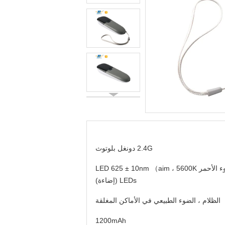
2.4G دونغل بلوتوث
الضوء الأحمر LED 625 ± 10nm （aim ، 5600K
LEDs (إضاءة)
الظلام ، الضوء الطبيعي في الأماكن المغلقة
1200mAh