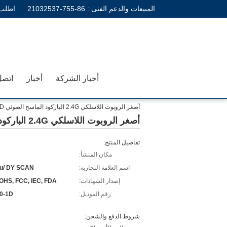
المبيعات والدعم الفنى :
86-755-21032537
اطلب 
أخبار الشركة
أخبار
اتصل
أصغر الروبوت اللاسلكي 2.4G الباركود الماسح الضوئي 1D 2D ماسح الباركود
أصغر الروبوت اللاسلكي 2.4G الباركود الماسح الضوئي 1D 2D ماسح الباركود
تفاصيل المنتج:
مكان المنشأ:
اسم العلامة التجارية:
u/ DY SCAN
إصدار الشهادات:
OHS, FCC, IEC, FDA
رقم الموديل:
0-1D
شروط الدفع والشحن: