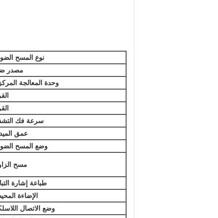
نوع المسح الضو
مصدر ض
وحدة المعالجة المركز
القر
القر
سرعة فك التشف
عمق الميد
وضع المسح الضو
مسح الزاو
طباعة إشارة التبا
الإضاءة المحي
وضع الاتصال اللاسل