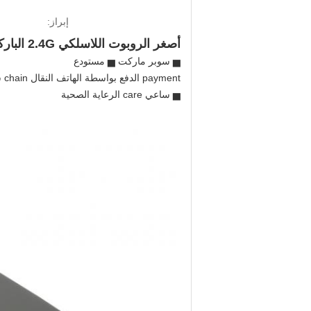
إبراز:
أصغر الروبوت اللاسلكي 2.4G الباركود الماسح الضوئي 1D 2D ماسح الباركود
▅ سوبر ماركت ▅ مستودع
payment الدفع بواسطة الهاتف النقال chain سلسلة البيع بالتجزئة
▅ ساعي care الرعاية الصحية