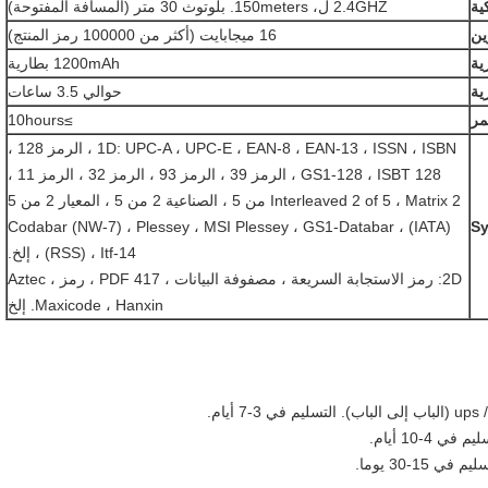
ية
2.4GHZ ل، 150meters. بلوتوث 30 متر (المسافة المفتوحة)
ين
16 ميجابايت (أكثر من 100000 رمز المنتج)
ية
1200mAh بطارية
ية
حوالي 3.5 ساعات
مر
≥10hours
1D: UPC-A ، UPC-E ، EAN-8 ، EAN-13 ، ISSN ، ISBN ، الرمز 128 ،
GS1-128 ، ISBT 128 ، الرمز 39 ، الرمز 93 ، الرمز 32 ، الرمز 11 ،
Interleaved 2 of 5 ، Matrix 2 من 5 ، الصناعية 2 من 5 ، المعيار 2 من 5
(IATA) ، Codabar (NW-7) ، Plessey ، MSI Plessey ، GS1-Databar
S
(RSS) ، Itf-14 ، إلخ.
2D: رمز الاستجابة السريعة ، مصفوفة البيانات ، PDF 417 ، رمز Aztec ،
Maxicode ، Hanxin. إلخ
التسليم في 3-7 أيام.
م في 4-10 أيام.
1-30 يوما.