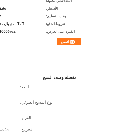
الحد الأدنى لكمية:
الأسعار:
iate
وقت التسليم:
-7
شروط الدفع:
T / T ، باي بال ، علي بابا
القدرة على العرض:
10000pcs / شهر
اتصل
مفصلة وصف المنتج
البعد:
نوع المسح الضوئي:
القرار:
تخزين:
16 ميجابايت （أكثر من 100،000 رمز المنتج