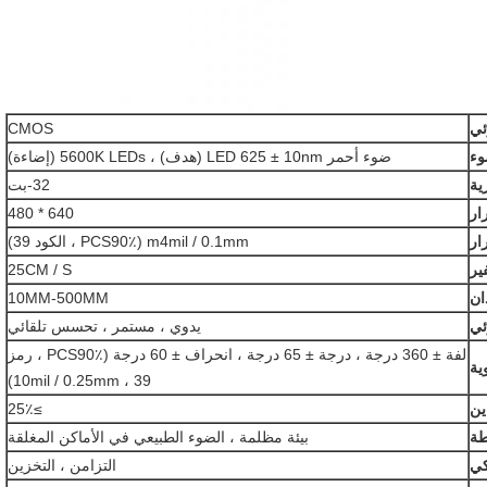
ئي
CMOS
وء
ضوء أحمر LED 625 ± 10nm (هدف) ، 5600K LEDs (إضاءة)
ية
32-بت
ار
640 * 480
ار
m4mil / 0.1mm (PCS90٪ ، الكود 39)
ير
25CM / S
ان
10MM-500MM
ئي
يدوي ، مستمر ، تحسس تلقائي
لفة ± 360 درجة ، درجة ± 65 درجة ، انحراف ± 60 درجة (PCS90٪ ، رمز
ية
39 ، 10mil / 0.25mm)
ين
≥25٪
طة
بيئة مظلمة ، الضوء الطبيعي في الأماكن المغلقة
كي
التزامن ، التخزين