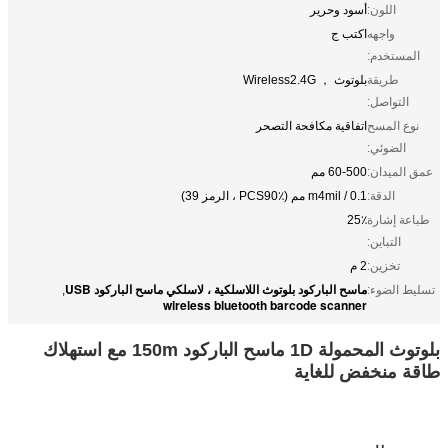
اللون:
أسود وحرير
واجهه
اكتب ج
المستخدم:
طريقة
بلوتوث ， Wireless2.4G
التواصل:
نوع المسح
اتفاقية مكافحة التصحر
الضوئي:
عمق الميدان:
60-500 مم
الدقة:
m4mil / 0.1 مم (PCS90٪ ، الرمز 39)
طباعة إشارة
25٪
التباين:
تخزين:
2 م
ماسح الباركود بلوتوث اللاسلكية ، لاسلكي ماسح الباركود USB
تسليط الضوء:
,
wireless bluetooth barcode scanner
بلوتوث المحمولة 1D ماسح الباركود 150m مع استهلاك
طاقة منخفض للغاية