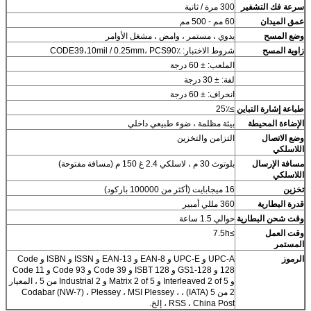
سرعة فك التشفير
300 مرة / ثانية
عمق الميدان
60 مم - 500 مم
وضع المسح
يدوي ، مستمر ، وامض ، مشغل الأوامر
زاوية المسح
شروط الاختبار: CODE39،10mil / 0.25mm، PCS90٪
الملعب: ± 60 درجة
لفة: ± 30 درجة
انحراف: ± 60 درجة
طباعة إشارة التباين
≥25٪
الإضاءة المحيطة
بيئة مظلمة ، ضوء طبيعي داخلي
وضع الاتصال
التزامن والتخزين
اللاسلكي
مسافة الإرسال
بلوتوث 30 م ، لاسلكي 2.4 غ 150 م (مسافة مفتوحة)
اللاسلكي
تخزين
16 ميجابايت (أكثر من 100000 باركود)
قدرة البطارية
360 مللي أمبير
وقت شحن البطارية
حوالي 1.5 ساعة
وقت العمل
≥7.5h
المستمر
الرموز
UPC-A و UPC-E و EAN-8 و EAN-13 و ISSN و ISBN و Code
128 و GS1-128 و ISBT 128 و Code 39 و Code 93 و Code 11
و Interleaved 2 of 5 و Matrix 2 of 5 و Industrial 2 من 5 ، المعيار
2 من 5 (IATA) ، Codabar (NW-7) ، Plessey ، MSI Plessey ،
RSS ، China Post ، إلخ.