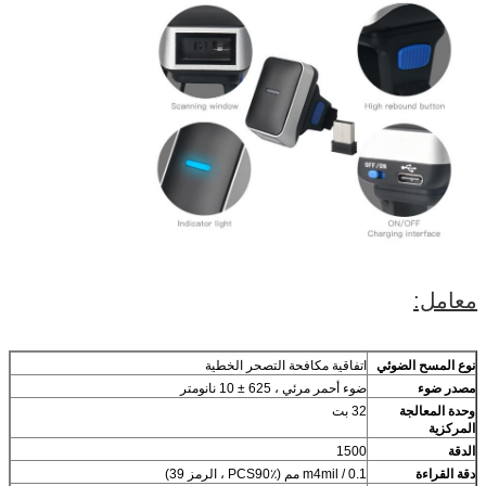
معامل:
نوع المسح الضوئي
اتفاقية مكافحة التصحر الخطية
مصدر ضوء
ضوء أحمر مرئي ، 625 ± 10 نانومتر
وحدة المعالجة
32 بت
المركزية
الدقة
1500
دقة القراءة
m4mil / 0.1 مم (PCS90٪ ، الرمز 39)