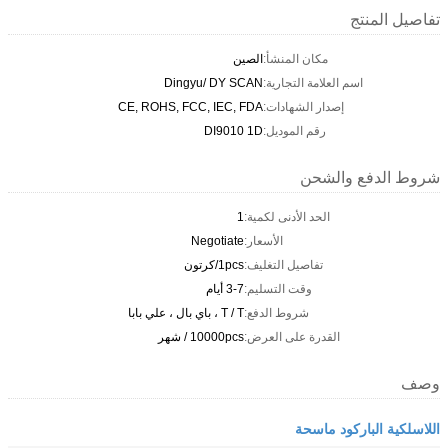
تفاصيل المنتج
مكان المنشأ:
الصين
اسم العلامة التجارية:
Dingyu/ DY SCAN
إصدار الشهادات:
CE, ROHS, FCC, IEC, FDA
رقم الموديل:
DI9010 1D
شروط الدفع والشحن
الحد الأدنى لكمية:
1
الأسعار:
Negotiate
تفاصيل التغليف:
1pcs/كرتون
وقت التسليم:
3-7 أيام
شروط الدفع:
T / T ، باي بال ، علي بابا
القدرة على العرض:
10000pcs / شهر
وصف
اللاسلكية الباركود ماسحة