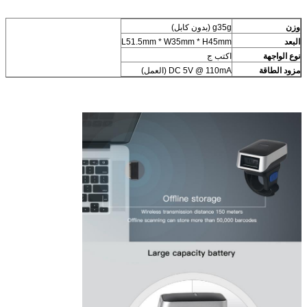
وزن
g35g (بدون كابل)
البعد
L51.5mm * W35mm * H45mm
نوع الواجهة
اكتب ج
مزود الطاقة
DC 5V @ 110mA (العمل)