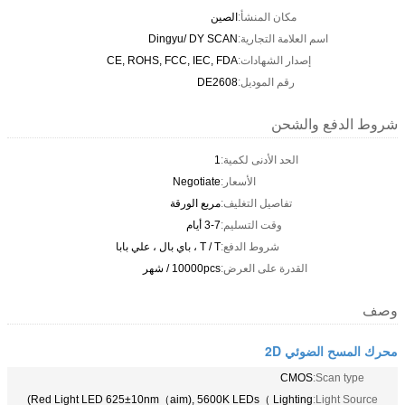
مكان المنشأ:
الصين
اسم العلامة التجارية:
Dingyu/ DY SCAN
إصدار الشهادات:
CE, ROHS, FCC, IEC, FDA
رقم الموديل:
DE2608
شروط الدفع والشحن
الحد الأدنى لكمية:
1
الأسعار:
Negotiate
تفاصيل التغليف:
مربع الورقة
وقت التسليم:
3-7 أيام
شروط الدفع:
T / T ، باي بال ، علي بابا
القدرة على العرض:
10000pcs / شهر
وصف
محرك المسح الضوئي 2D
CMOS
Scan type:
Red Light LED 625±10nm（aim), 5600K LEDs（ Lighting)
Light Source: