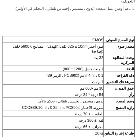
التعريف)
5. دعم أوضاع عمل متعددة (يدوي ، مستمر ، إحساس تلقائي ، التحكم في الأوامر).
نوع المسح الضوئي
CMOS
مصدر ضوء
ضوء أحمر LED 625 ± 10nm (الهدف) ، مصابيح LED 5600K
(إضاءة)
وحدة المعالجة
32 بت
المركزية
الدقة
1 ميجابكسل (1280 * 800)
دقة القراءة
m4mil / 0.1 مم (PCS90٪ ، الرمز 39)
سرعة فك التشفير
1 م / ث
عمق الميدان
30 مم -600 مم
رأي
54 درجة * 34 درجة
وضع المسح
يدوي ، مستمر ، تحسس تلقائي ، تحكم بالأمر
زاوية المسح
شروط الاختبار: CODE39،10mil / 0.25mm، PCS90٪
الملعب: ± 70 درجة
لفة: ± 360 درجة
انحراف: ± 65 درجة
طباعة إشارة التباين
≥20٪