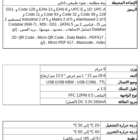
الإضاءة المحيطة
بيئة مظلمة ، ضوء طبيعي داخلي
الرموز
1D: UPC-A و UPC-E و EAN-8 و EAN-13 و Code 128 و GS1-
128 و Code 39 و Code 32 و Code 93 و Code 11 و
Interleaved 2 of 5 و Matrix 2 of 5 و Industrial 2 of 5 (مستقيم 2
من 5) ، قياسي 2 من 5 (IATA) ، Codabar (NW-7) ، MSI ، GS1
Databar (شامل الاتجاهات ، محدود ، موسع) ، بريد الصين ، إلخ.
2D: QR Code ، Micro QR Code ، Data Matrix ، PDF417 ،
Micro PDF 417 ، Maxicode ، Aztec ، إلخ.
وزن
6 جرام
البعد
28.6 مم L * 21 مم عرض * 12.0 مم ارتفاع
وضع الاتصال
USB (USB-KBW ، USB-COM) ، TTL
طول السلك
1.5 م
نوع الواجهة
الملعب FFC 12PIN 0.5
مزود الطاقة
DC 3.3V 260mA (العمل)
درجة حرارة التشغيل
-20 ℃ إلى 50 ℃
درجة حرارة التخزين
-40 ℃ إلى 60 ℃
رطوبة
5٪ إلى 95٪ (دون تكاثف)