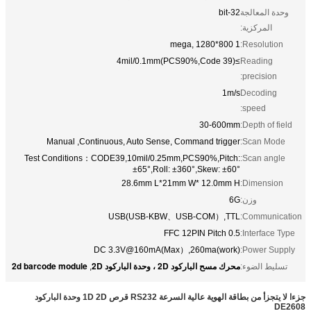
وحدة المعالجة
32-bit
المركزية:
1 mega, 1280*800
Resolution:
≥4mil/0.1mm(PCS90%,Code 39)
Reading
precision:
1m/s
Decoding
speed:
30-600mm
Depth of field:
Manual ,Continuous, Auto Sense, Command trigger
Scan Mode:
Test Conditions：CODE39,10mil/0.25mm,PCS90%,Pitch:
Scan angle:
±65°,Roll: ±360°,Skew: ±60°
28.6mm L*21mm W* 12.0mm H
Dimension:
وزن:
6G
USB(USB-KBW、USB-COM）,TTL
Communication:
FFC 12PIN Pitch 0.5
Interface Type:
DC 3.3V@160mA(Max）,260ma(work)
Power Supply:
محرك مسح الباركود 2D ، وحدة الباركود 2D
2d barcode module
تسليط الضوء:
,
جزءا لا يتجزأ من بطاقة الهوية عالية السرعة RS232 قرص 1D 2D وحدة الباركود
DE2608