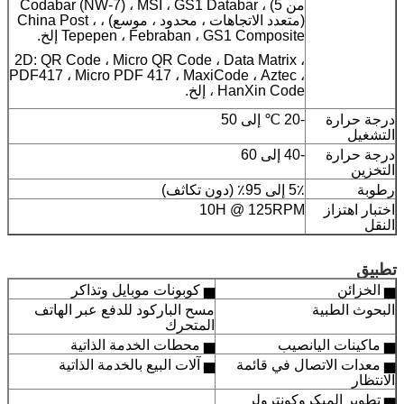
من 5) ، Codabar (NW-7) ، MSI ، GS1 Databar
(متعدد الاتجاهات ، محدود ، موسع) ، China Post ،
Tepepen ، Febraban ، GS1 Composite إلخ.
2D: QR Code ، Micro QR Code ، Data Matrix ،
PDF417 ، Micro PDF 417 ، MaxiCode ، Aztec ،
HanXin Code ، إلخ.
درجة حرارة
-20 ℃ إلى 50
التشغيل
درجة حرارة
-40 إلى 60
التخزين
رطوبة
5٪ إلى 95٪ (دون تكاثف)
اختبار اهتزاز
10H @ 125RPM
النقل
تطبيق
▅ الخزائن
▅ كوبونات موبايل وتذاكر
البحوث الطبية
مسح الباركود للدفع عبر الهاتف
المتحرك
▅ ماكينات اليانصيب
▅ محطات الخدمة الذاتية
▅ معدات الاتصال في قائمة
▅ آلات البيع بالخدمة الذاتية
الانتظار
▅ تطوير الميكروكونترولر