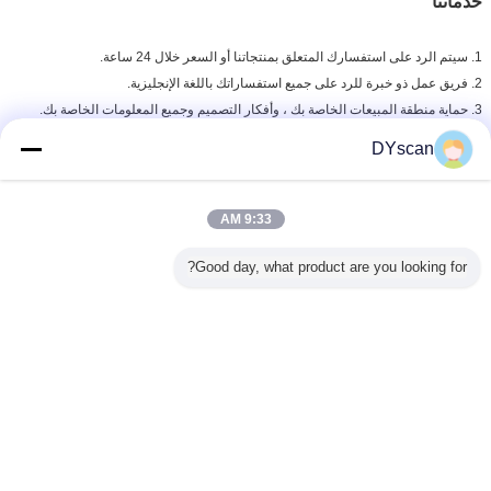
خدماتنا
1. سيتم الرد على استفسارك المتعلق بمنتجاتنا أو السعر خلال 24 ساعة.
2. فريق عمل ذو خبرة للرد على جميع استفساراتك باللغة الإنجليزية.
3. حماية منطقة المبيعات الخاصة بك ، وأفكار التصميم وجميع المعلومات الخاصة بك.
4. يمكن للمهندسين مساعدتك في حل أي مشاكل فنية.
DYscan
5. 1 ضمان لمدة سنة.
وحدة قارئ الباركود
بطاقة:
,
9:33 AM
وحدة OEM ماسح الباركود,oem وحدة ماسحة الباركود
وحدة قارئ الباركود
,
Good day, what product are you looking for?
احصل على افضل سعر ل
ماسح الباركود USB TTL 2D وحدة
ماسحة الباركود لمسافات طويلة كشك
ثابت ماسح الباركود
استمر