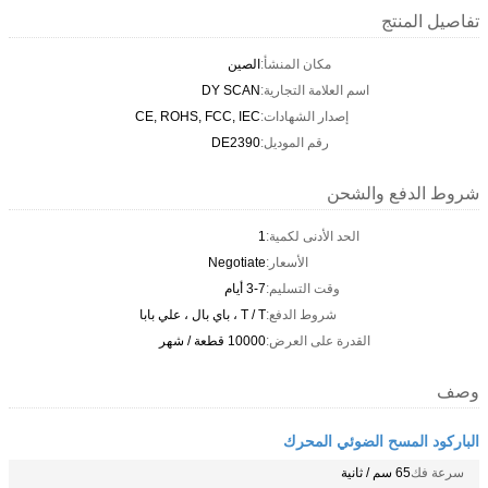
تفاصيل المنتج
مكان المنشأ:
الصين
اسم العلامة التجارية:
DY SCAN
إصدار الشهادات:
CE, ROHS, FCC, IEC
رقم الموديل:
DE2390
شروط الدفع والشحن
الحد الأدنى لكمية:
1
الأسعار:
Negotiate
وقت التسليم:
3-7 أيام
شروط الدفع:
T / T ، باي بال ، علي بابا
القدرة على العرض:
10000 قطعة / شهر
وصف
الباركود المسح الضوئي المحرك
سرعة فك
65 سم / ثانية