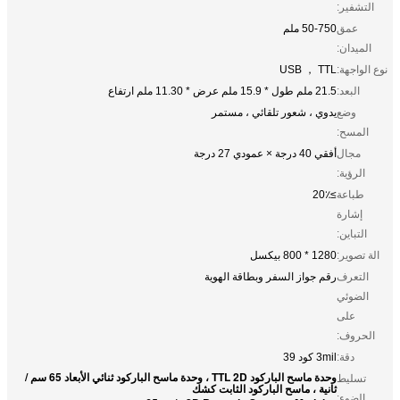
التشفير:
عمق
50-750 ملم
الميدان:
نوع الواجهة:
USB ， TTL
البعد:
21.5 ملم طول * 15.9 ملم عرض * 11.30 ملم ارتفاع
وضع
يدوي ، شعور تلقائي ، مستمر
المسح:
مجال
أفقي 40 درجة × عمودي 27 درجة
الرؤية:
طباعة
≥20٪
إشارة
التباين:
الة تصوير:
1280 * 800 بيكسل
التعرف
رقم جواز السفر وبطاقة الهوية
الضوئي
على
الحروف:
دقة:
3mil كود 39
وحدة ماسح الباركود TTL 2D ، وحدة ماسح الباركود ثنائي الأبعاد 65 سم /
تسليط
ثانية ، ماسح الباركود الثابت كشك
الضوء: