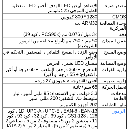
مصدر ضوء
الإضاءة: أبيض LED الهدف: أحمر LED ، تغطية
الطول الموجي 525 نانومتر
CMOS
1280 * 800 كموس
وحدة المعالجة
ARM32 بت
المركزية
دقة
≥3 ميل / 0.076 مم (PCS90٪ ، كود 39)
عمق الميدان
50 مم ~ 750 مم (أنواع مختلفة من الرموز
الشريطية)
وضع المسح
وضع الزناد ، المسح التلقائي ، المستمر ، التحكم في
الأوامر
وضع المطالبة
مصباح LED يشير ، الجرس
زاوية القراءة
التدحرج: ± 360 درجة ، الملعب: ± 60 درجة أو أكبر
، الانعراج: ± 55 درجة أو أكبر)
زاوية بصرية
أفقي 40 درجة × عمودي 27 درجة
تحمل الحركة
65 سم / ثانية
مدخلات
3.3 فولت ، تيار الاستعداد: 95 مللي أمبير ، تيار
الطاقة
متوسط ​​فك التشفير: 200 مللي أمبير
تباين الطباعة
20٪ أجهزة الكمبيوتر
الرموز
1D: UPC-A ، UPC-E ، EAN-8 ، EAN-13 ، كود
128 ، GS1-128 ، كود 39 ، كود 32 ، كود 93 ، كود
11 ، معشق 2 من 5 ، مصفوفة 2 من 5 ، صناعي 2
من 5 (مستقيم 2 من 5) ، المعيار 2 من 5 (IATA 2