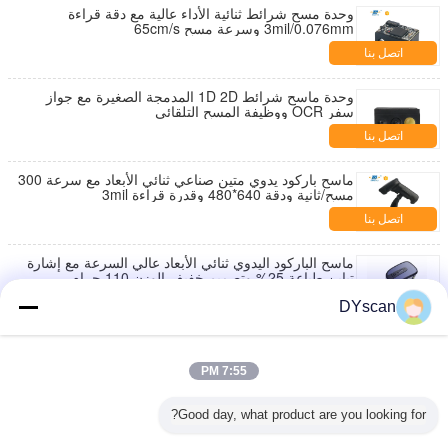
وحدة مسح شرائط ثنائية الأداء عالية مع دقة قراءة
3mil/0.076mm وسرعة مسح 65cm/s
اتصل بنا
وحدة ماسح شرائط 1D 2D المدمجة الصغيرة مع جواز
سفر OCR ووظيفة المسح التلقائي
اتصل بنا
ماسح باركود يدوي متين صناعي ثنائي الأبعاد مع سرعة 300
مسح/ثانية ودقة 640*480 وقدرة قراءة 3mil
اتصل بنا
ماسح الباركود اليدوي ثنائي الأبعاد عالي السرعة مع إشارة
تباين طباعة 25% وتصميم خفيف الوزن 110 جرام
اتصل بنا
DYscan
ماسح باركود يدوي ثنائي الأبعاد بمسح سريع تلقائي مع رمز
3mil Code39 وطول كابل 1.5 متر
7:55 PM
اتصل بنا
Good day, what product are you looking for?
ماسح الباركود ثنائي الأبعاد المحمول مع قدرة 1D 2D بدقة
640*480 وعمق مجال 30-600 مم للاستخدام في نقاط