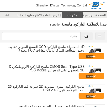
Shenzhen DYscan Technology Co., Ltd
الصفحة الرئيسية
منتجات
عرض الواقع الافتراضي
معلومات عنا
>>
اللاسلكية الباركود ماسحة
جودة
supplier.
1D المحمولة ماسح الباركود CCD المسح الضوئي 32 بت
وحدة المعالجة المركزية CE بنفايات FCC مصدق
اتصل بنا
CMOS Scan Type USB ماسح الباركود الأوتوماتيكي 1D
2D للحصول على الدفع عبر POS Mobile
اتصل بنا
ماسح الباركود اليدوي بليوتوث 2D سرعة فك الباركود 25
سم / ثانية مع كابل USB 2.4G
اتصل بنا
ماسح الباركود اللاسلكي الجديد مع موقف للمتجر