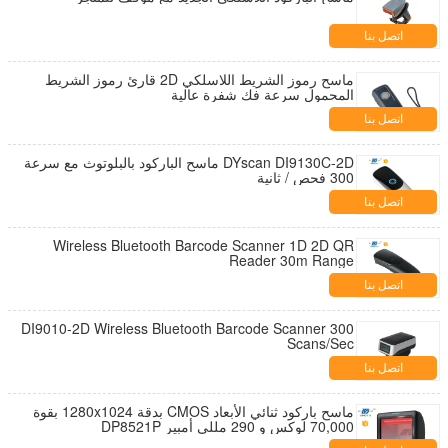
اتصل بنا
ماسح رموز الشريط اللاسلكي 2D قارئ رموز الشريط
المحمول سرعة فك شفرة عالية
اتصل بنا
DYscan DI9130C-2D ماسح الباركود بالبلوتوث مع سرعة
300 فحص / ثانية
اتصل بنا
Wireless Bluetooth Barcode Scanner 1D 2D QR
Reader 30m Range
اتصل بنا
DI9010-2D Wireless Bluetooth Barcode Scanner 300
Scans/Sec
اتصل بنا
ماسح باركود ثنائي الأبعاد CMOS بدقة 1280x1024 بقوة
70,000 لوكس و 290 مللي أمبير DP8521P